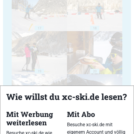
17
18
19
20
Wie willst du xc-ski.de lesen?
Mit Werbung
Mit Abo
21
22
weiterlesen
Besuche xc-ski.de mit
eigenem Account und völlig
Besuche xc-ski.de wie