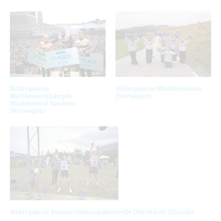
Bildergalerie
Bildergalerie Blinkfestivalen
Biathlonwettkämpfe
(Norwegen)
Blinkfestival Sandnes
(Norwegen)
Bildergalerie Sommerleistungskontrolle Oberstdorf Skirocks