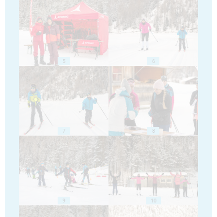
5
6
7
8
9
10