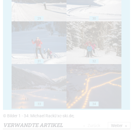
29
30
31
32
33
34
© Bilder 1 - 34: Michael Rackl/xc-ski.de;
VERWANDTE ARTIKEL
Zurück
Weiter