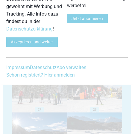
werbefrei.
gewohnt mit Werbung und
Tracking. Alle Infos dazu
Jetzt abonnieren
findest du in der
23
24
Datenschutzerklärung
!
Akzeptieren und weiter
25
26
Impressum
Datenschutz
Abo verwalten
Schon registriert? Hier anmelden
27
28