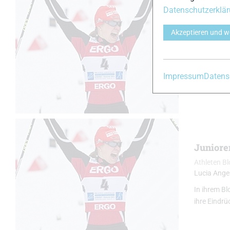
Datenschutzerklä
Juniore
Akzeptieren und w
Athleten B
Lucia Ange
In ihrem Bl
Impressum
Datens
sie die Renn
Juniore
Athleten B
Lucia Ange
In ihrem Bl
ihre Eindrü