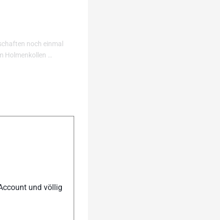
schaften noch einmal
m Holmenkollen …
rni di Sopra. Wie sie die
Account und völlig