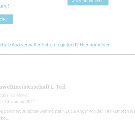
Jetzt abonnieren
rung
!
nweltmeisterschaft 2. Teil
eiter
logs
|
Skilanglauf
r
-
3. Februar 2011
og berichtet Lucia Anger vom zweiten Teil ihrer erfolgreichen Junioren-W
chutz
Abo verwalten
Schon registriert? Hier anmelden
en in Estland erlebt hat, lest ihr hier …
nweltmeisterschaft 1. Teil
logs
|
Top-News
r
-
30. Januar 2011
og berichtet Junioren-Weltmeisterin Lucia Anger von den Titelkämpfen in 
cke …