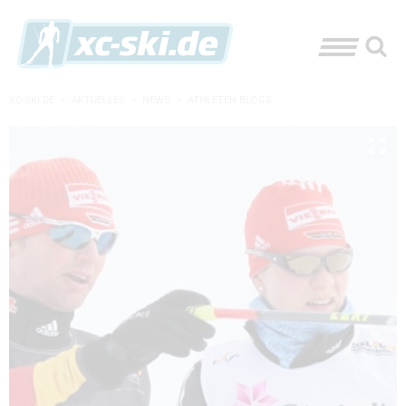
XC-SKI.DE
»
AKTUELLES
»
NEWS
»
ATHLETEN BLOGS