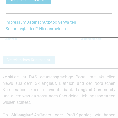
Impressum
Datenschutz
Abo verwalten
Schon registriert? Hier anmelden
Die ersten FIS-
Bieg Piastow in
Rückblick auf ein
Punkte seit drei
Szklarska Poreba
erfolgreiches
Jahren
Wochenende
Schreibe einen Kommentar
xc-ski.de ist DAS deutschsprachige Portal mit aktuellen
News aus dem Skilanglauf, Biathlon und der Nordischen
Kombination, einer Loipendatenbank,
Langlauf
-Community
und allem was du sonst noch über deine Lieblingssportarten
wissen solltest.
Ob
Skilanglauf
-Anfänger oder Profi-Sportler, wir haben