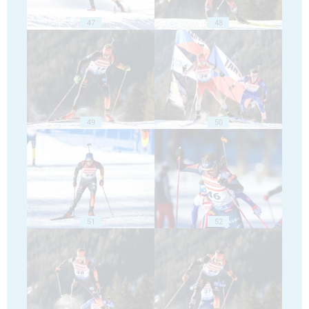
47
48
49
50
51
52