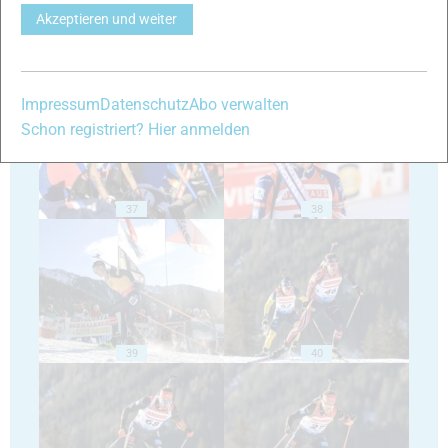
Akzeptieren und weiter
35
36
Impressum
Datenschutz
Abo verwalten
Schon registriert? Hier anmelden
37
38
39
40