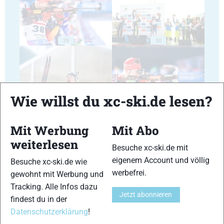
29
30
Wie willst du xc-ski.de lesen?
31
32
Mit Werbung
Mit Abo
weiterlesen
Besuche xc-ski.de mit
eigenem Account und völlig
Besuche xc-ski.de wie
werbefrei.
gewohnt mit Werbung und
33
34
Tracking. Alle Infos dazu
Jetzt abonnieren
findest du in der
Datenschutzerklärung
!