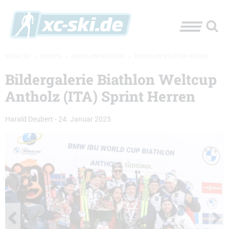
XC-SKI.DE
»
EVENTS
»
BIATHLON-WELTCUP
»
BIATHLON WELTCUP BILDER
Bildergalerie Biathlon Weltcup
Antholz (ITA) Sprint Herren
Harald Deubert
-
24. Januar 2025