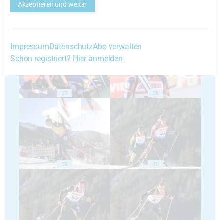
Akzeptieren und weiter
35
36
Impressum
Datenschutz
Abo verwalten
Schon registriert? Hier anmelden
37
38
39
40