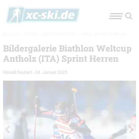
XC-SKI.DE
»
EVENTS
»
BIATHLON-WELTCUP
»
BIATHLON WELTCUP BILDER
Bildergalerie Biathlon Weltcup
Antholz (ITA) Sprint Herren
Harald Deubert
-
24. Januar 2025