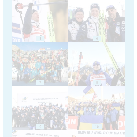
5
6
7
8
9
10