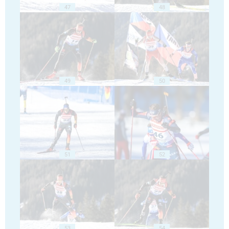
47
48
49
50
51
52
53
54