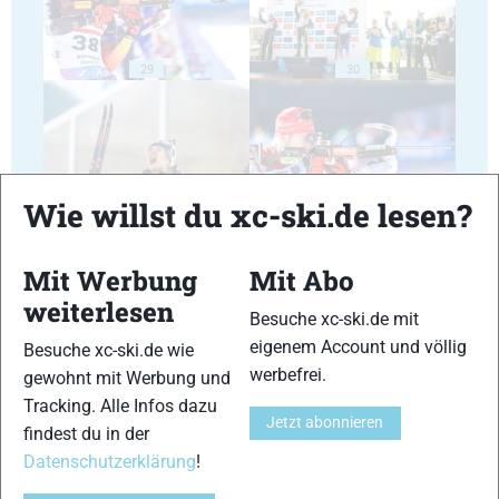
29
30
Wie willst du xc-ski.de lesen?
31
32
Mit Werbung
Mit Abo
weiterlesen
Besuche xc-ski.de mit
eigenem Account und völlig
Besuche xc-ski.de wie
werbefrei.
gewohnt mit Werbung und
33
34
Tracking. Alle Infos dazu
Jetzt abonnieren
findest du in der
Datenschutzerklärung
!