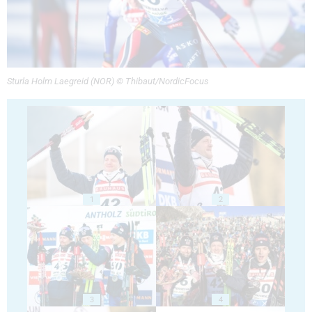
Sturla Holm Laegreid (NOR) © Thibaut/NordicFocus
1
2
3
4