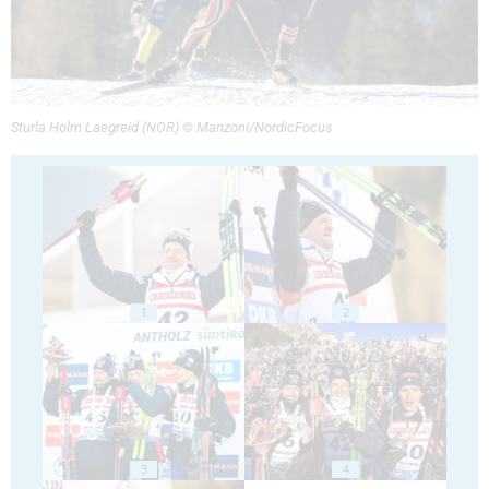
Sturla Holm Laegreid (NOR) © Manzoni/NordicFocus
1
2
3
4