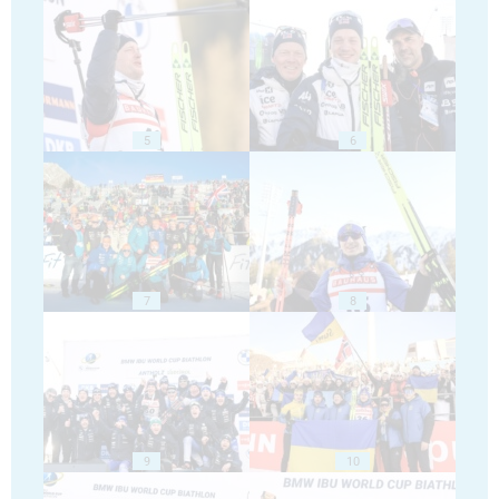
5
6
7
8
9
10