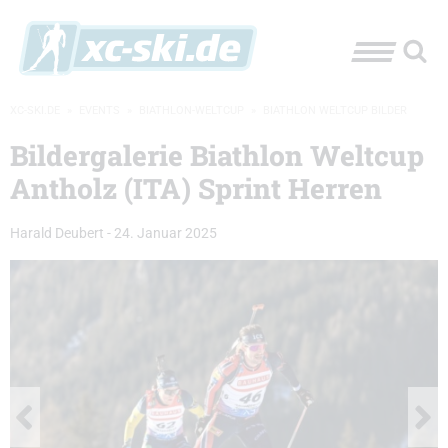
XC-SKI.DE
»
EVENTS
»
BIATHLON-WELTCUP
»
BIATHLON WELTCUP BILDER
Bildergalerie Biathlon Weltcup
Antholz (ITA) Sprint Herren
Harald Deubert
-
24. Januar 2025