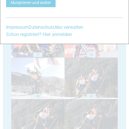
Akzeptieren und weiter
35
36
Impressum
Datenschutz
Abo verwalten
Schon registriert? Hier anmelden
37
38
39
40