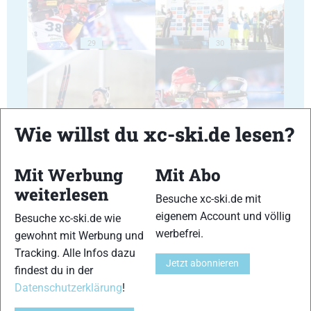
29
30
Wie willst du xc-ski.de lesen?
31
32
Mit Werbung
Mit Abo
weiterlesen
Besuche xc-ski.de mit
eigenem Account und völlig
Besuche xc-ski.de wie
werbefrei.
gewohnt mit Werbung und
33
34
Tracking. Alle Infos dazu
Jetzt abonnieren
findest du in der
Datenschutzerklärung
!