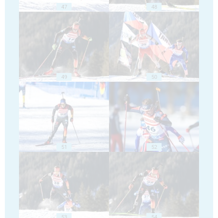
47
48
49
50
51
52
53
54