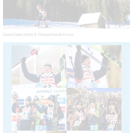
David Zobel (GER) © Thibaut/NordicFocus
1
2
3
4