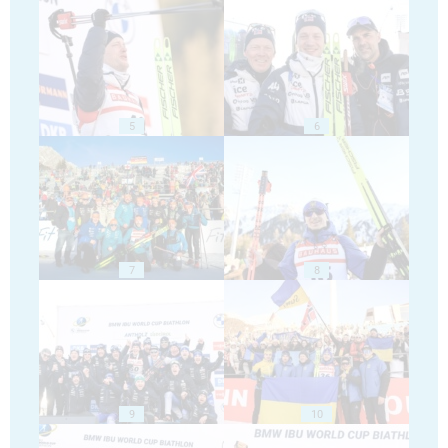
5
6
7
8
9
10