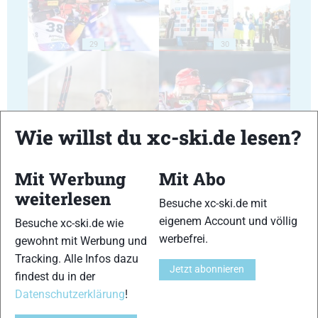
29
30
Wie willst du xc-ski.de lesen?
31
32
Mit Werbung
Mit Abo
weiterlesen
Besuche xc-ski.de mit
eigenem Account und völlig
Besuche xc-ski.de wie
werbefrei.
gewohnt mit Werbung und
33
34
Tracking. Alle Infos dazu
Jetzt abonnieren
findest du in der
Datenschutzerklärung
!