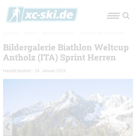
XC-SKI.DE
»
EVENTS
»
BIATHLON-WELTCUP
»
BIATHLON WELTCUP BILDER
Bildergalerie Biathlon Weltcup
Antholz (ITA) Sprint Herren
Harald Deubert
-
24. Januar 2025