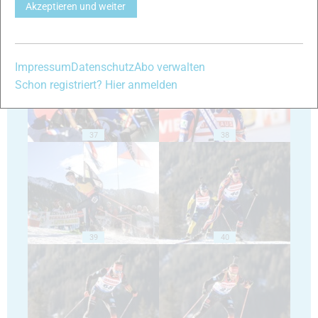
Akzeptieren und weiter
35
36
Impressum
Datenschutz
Abo verwalten
Schon registriert? Hier anmelden
37
38
39
40