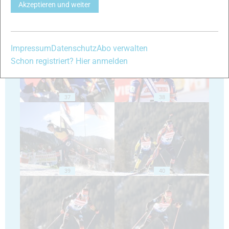
Akzeptieren und weiter
35
36
Impressum
Datenschutz
Abo verwalten
Schon registriert? Hier anmelden
37
38
39
40