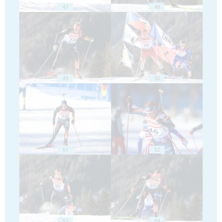
47
48
49
50
51
52
53
54