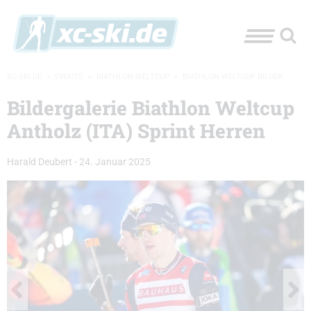
XC-SKI.DE
»
EVENTS
»
BIATHLON-WELTCUP
»
BIATHLON WELTCUP BILDER
Bildergalerie Biathlon Weltcup
Antholz (ITA) Sprint Herren
Harald Deubert
-
24. Januar 2025