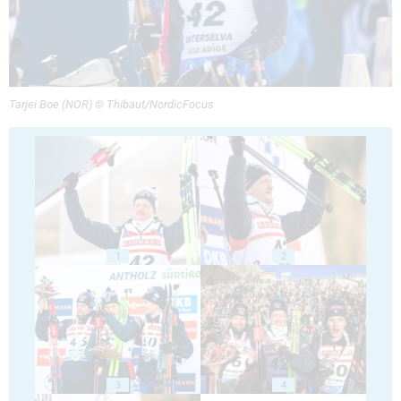
Tarjei Boe (NOR) © Thibaut/NordicFocus
1
2
3
4