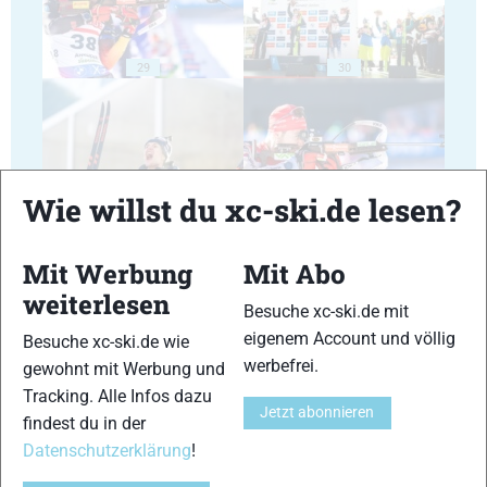
29
30
Wie willst du xc-ski.de lesen?
31
32
Mit Werbung
Mit Abo
weiterlesen
Besuche xc-ski.de mit
eigenem Account und völlig
Besuche xc-ski.de wie
werbefrei.
gewohnt mit Werbung und
33
34
Tracking. Alle Infos dazu
Jetzt abonnieren
findest du in der
Datenschutzerklärung
!