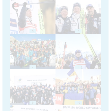
5
6
7
8
9
10