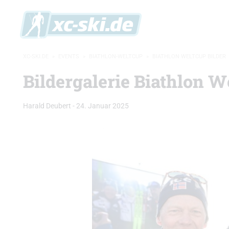
XC-SKI.DE
»
EVENTS
»
BIATHLON-WELTCUP
»
BIATHLON WELTCUP BILDER
Bildergalerie Biathlon W
Harald Deubert
-
24. Januar 2025