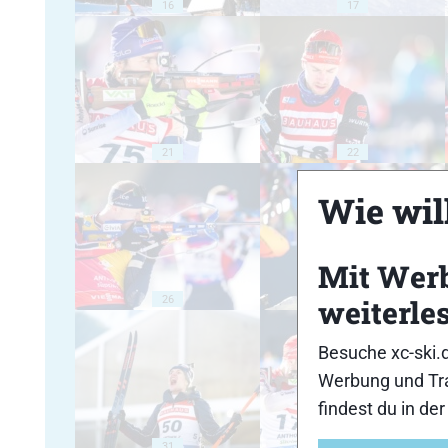
16
17
21
22
Wie will
Mit Wer
26
27
weiterle
Besuche xc-ski.
Werbung und Tra
findest du in de
31
32