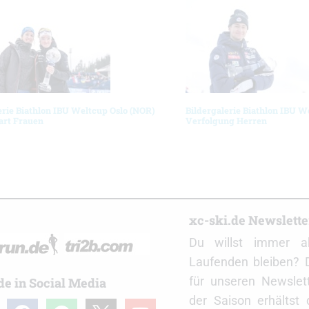
erie Biathlon IBU Weltcup Oslo (NOR)
Bildergalerie Biathlon IBU W
art Frauen
Verfolgung Herren
r
xc-ski.de Newslett
Du willst immer a
Laufenden bleiben? 
für unseren Newslet
de in Social Media
der Saison erhältst
gram
facebook
spotify
x
youtube