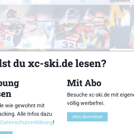
18
19
23
24
st du xc-ski.de lesen?
bung
Mit Abo
28
29
sen
Besuche xc-ski.de mit eige
völlig werbefrei.
de wie gewohnt mit
cking. Alle Infos dazu
Jetzt abonnieren
r
Datenschutzerklärung
!
33
34