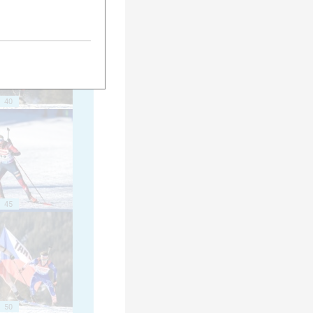
40
45
50