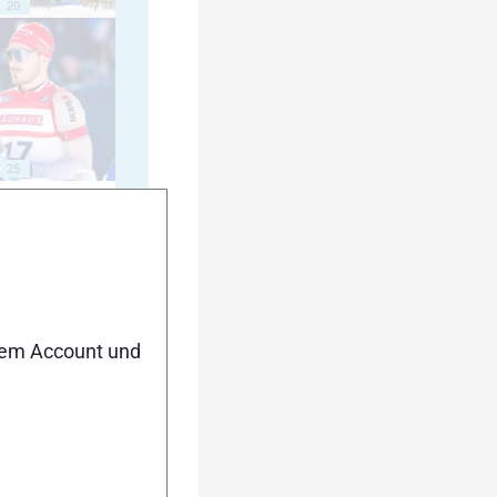
20
25
30
nem Account und
35