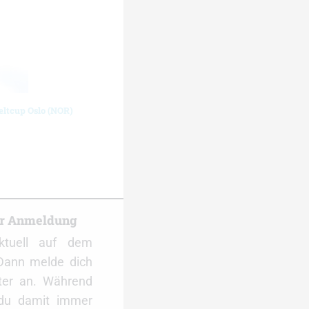
eltcup Oslo (NOR)
er Anmeldung
ktuell auf dem
Dann melde dich
ter an. Während
 du damit immer