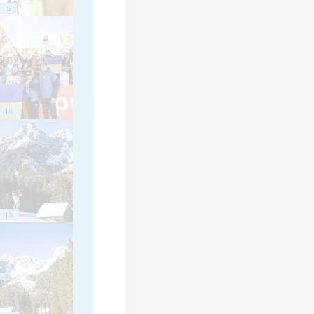
5
10
15