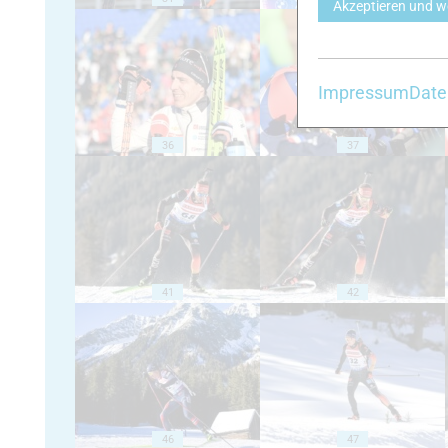
Akzeptieren und w
Impressum
Date
36
37
41
42
46
47