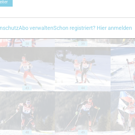
eiter
nschutz
Abo verwalten
Schon registriert? Hier anmelden
38
39
43
44
48
49