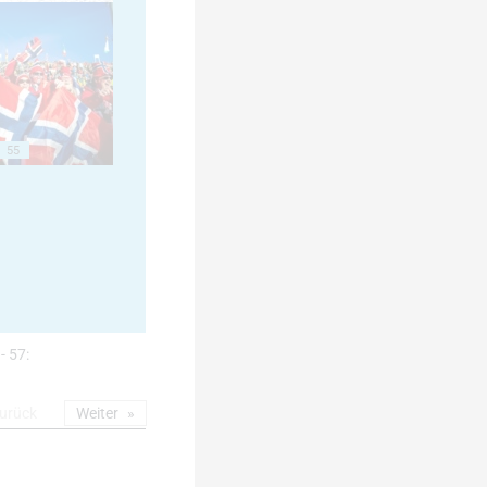
55
- 57:
urück
Weiter