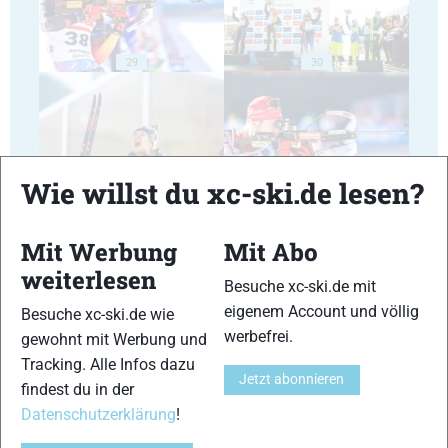
29
30
Wie willst du xc-ski.de lesen?
31
32
Mit Werbung
Mit Abo
weiterlesen
Besuche xc-ski.de mit
eigenem Account und völlig
Besuche xc-ski.de wie
werbefrei.
gewohnt mit Werbung und
33
34
Tracking. Alle Infos dazu
Jetzt abonnieren
findest du in der
Datenschutzerklärung
!