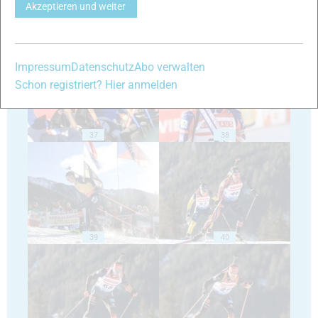
Akzeptieren und weiter
35
36
Impressum
Datenschutz
Abo verwalten
Schon registriert? Hier anmelden
37
38
39
40