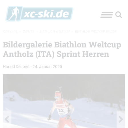
XC-SKI.DE
»
EVENTS
»
BIATHLON-WELTCUP
»
BIATHLON WELTCUP BILDER
Bildergalerie Biathlon Weltcup
Antholz (ITA) Sprint Herren
Harald Deubert
-
24. Januar 2025