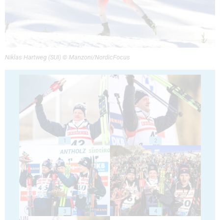
Niklas Hartweg (SUI) © Manzoni/NordicFocus
1
2
3
4