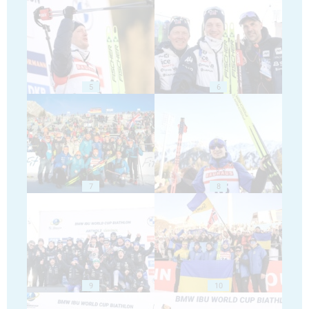
5
6
7
8
9
10