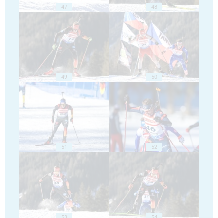
47
48
49
50
51
52
53
54