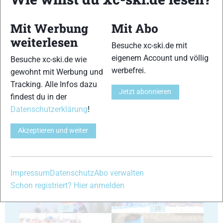
Mit Werbung
Mit Abo
weiterlesen
Besuche xc-ski.de mit
eigenem Account und völlig
Besuche xc-ski.de wie
23
24
werbefrei.
gewohnt mit Werbung und
Tracking. Alle Infos dazu
Jetzt abonnieren
findest du in der
Datenschutzerklärung
!
Akzeptieren und weiter
25
26
Impressum
Datenschutz
Abo verwalten
Schon registriert? Hier anmelden
27
28