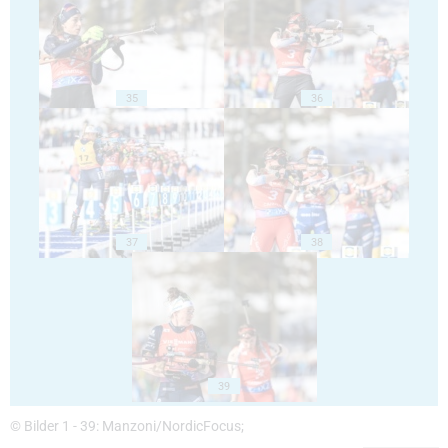
35
36
37
38
39
© Bilder 1 - 39: Manzoni/NordicFocus;