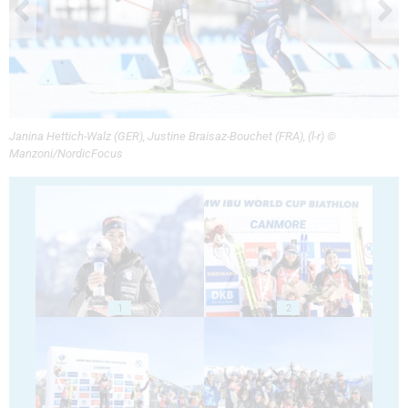
Janina Hettich-Walz (GER), Justine Braisaz-Bouchet (FRA), (l-r) ©
Manzoni/NordicFocus
1
2