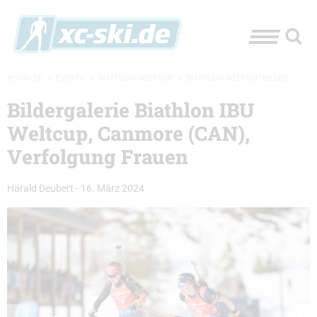
XC-SKI.DE
»
EVENTS
»
BIATHLON-WELTCUP
»
BIATHLON WELTCUP BILDER
Bildergalerie Biathlon IBU
Weltcup, Canmore (CAN),
Verfolgung Frauen
Harald Deubert
-
16. März 2024