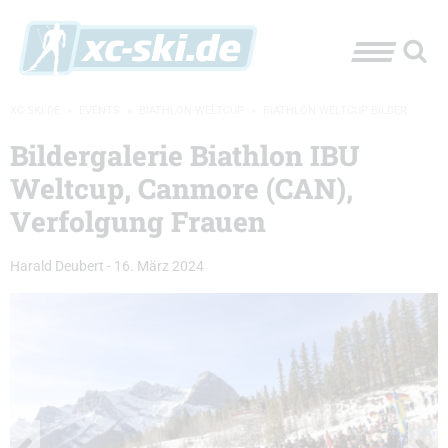
XC-SKI.DE
»
EVENTS
»
BIATHLON-WELTCUP
»
BIATHLON WELTCUP BILDER
Bildergalerie Biathlon IBU
Weltcup, Canmore (CAN),
Verfolgung Frauen
Harald Deubert
-
16. März 2024