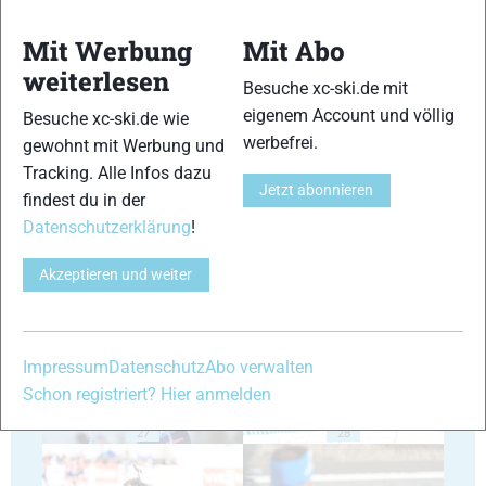
Mit Werbung
Mit Abo
weiterlesen
Besuche xc-ski.de mit
eigenem Account und völlig
Besuche xc-ski.de wie
23
24
werbefrei.
gewohnt mit Werbung und
Tracking. Alle Infos dazu
Jetzt abonnieren
findest du in der
Datenschutzerklärung
!
Akzeptieren und weiter
25
26
Impressum
Datenschutz
Abo verwalten
Schon registriert? Hier anmelden
27
28