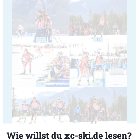
17
18
19
20
21
22
Wie willst du xc-ski.de lesen?