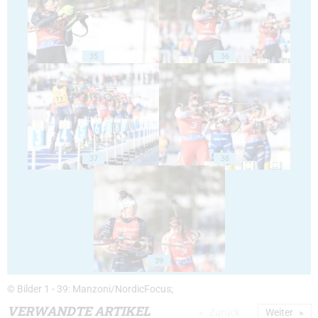
35
36
37
38
39
© Bilder 1 - 39: Manzoni/NordicFocus;
VERWANDTE ARTIKEL
Zurück
Weiter