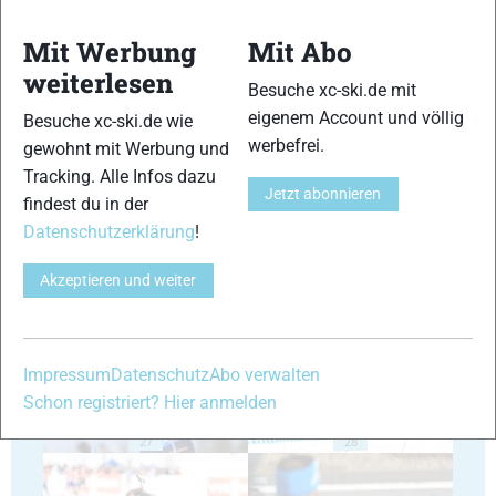
Mit Werbung
Mit Abo
weiterlesen
Besuche xc-ski.de mit
eigenem Account und völlig
Besuche xc-ski.de wie
23
24
werbefrei.
gewohnt mit Werbung und
Tracking. Alle Infos dazu
Jetzt abonnieren
findest du in der
Datenschutzerklärung
!
Akzeptieren und weiter
25
26
Impressum
Datenschutz
Abo verwalten
Schon registriert? Hier anmelden
27
28