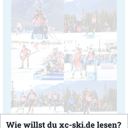
17
18
19
20
21
22
Wie willst du xc-ski.de lesen?