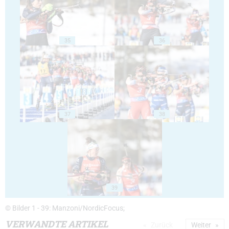
35
36
37
38
39
© Bilder 1 - 39: Manzoni/NordicFocus;
VERWANDTE ARTIKEL
Zurück
Weiter