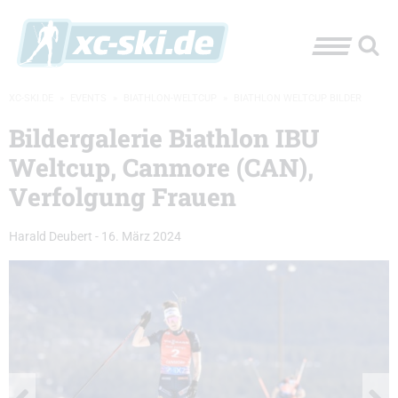
XC-SKI.DE
»
EVENTS
»
BIATHLON-WELTCUP
»
BIATHLON WELTCUP BILDER
Bildergalerie Biathlon IBU
Weltcup, Canmore (CAN),
Verfolgung Frauen
Harald Deubert
-
16. März 2024