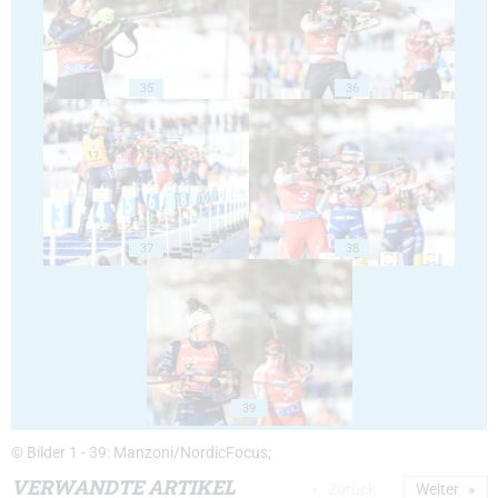
35
36
37
38
39
© Bilder 1 - 39: Manzoni/NordicFocus;
VERWANDTE ARTIKEL
Zurück
Weiter