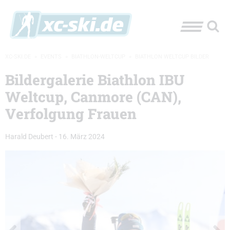
XC-SKI.DE
»
EVENTS
»
BIATHLON-WELTCUP
»
BIATHLON WELTCUP BILDER
Bildergalerie Biathlon IBU
Weltcup, Canmore (CAN),
Verfolgung Frauen
Harald Deubert
-
16. März 2024