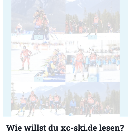
17
18
19
20
21
22
Wie willst du xc-ski.de lesen?