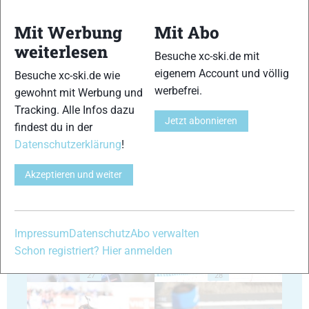
Mit Werbung
Mit Abo
weiterlesen
Besuche xc-ski.de mit
eigenem Account und völlig
Besuche xc-ski.de wie
23
24
werbefrei.
gewohnt mit Werbung und
Tracking. Alle Infos dazu
Jetzt abonnieren
findest du in der
Datenschutzerklärung
!
Akzeptieren und weiter
25
26
Impressum
Datenschutz
Abo verwalten
Schon registriert? Hier anmelden
27
28