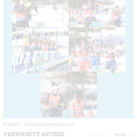
35
36
37
38
39
© Bilder 1 - 39: Manzoni/NordicFocus;
VERWANDTE ARTIKEL
Zurück
Weiter