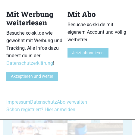
Mit Werbung
Mit Abo
weiterlesen
Besuche xc-ski.de mit
eigenem Account und völlig
Besuche xc-ski.de wie
23
24
werbefrei.
gewohnt mit Werbung und
Tracking. Alle Infos dazu
Jetzt abonnieren
findest du in der
Datenschutzerklärung
!
Akzeptieren und weiter
25
26
Impressum
Datenschutz
Abo verwalten
Schon registriert? Hier anmelden
27
28