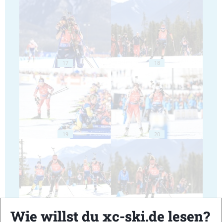
17
18
19
20
21
22
Wie willst du xc-ski.de lesen?