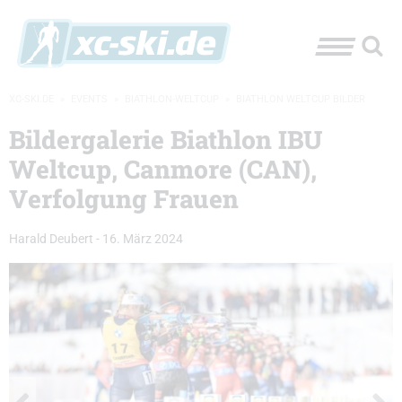
XC-SKI.DE
»
EVENTS
»
BIATHLON-WELTCUP
»
BIATHLON WELTCUP BILDER
Bildergalerie Biathlon IBU
Weltcup, Canmore (CAN),
Verfolgung Frauen
Harald Deubert
-
16. März 2024