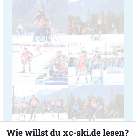
17
18
19
20
21
22
Wie willst du xc-ski.de lesen?