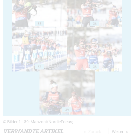
35
36
37
38
39
© Bilder 1 - 39: Manzoni/NordicFocus;
VERWANDTE ARTIKEL
Zurück
Weiter