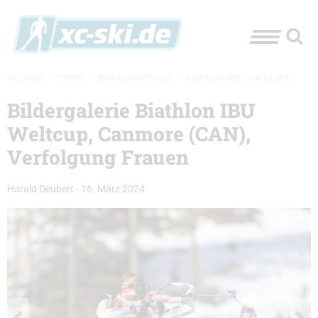
XC-SKI.DE
»
EVENTS
»
BIATHLON-WELTCUP
»
BIATHLON WELTCUP BILDER
Bildergalerie Biathlon IBU
Weltcup, Canmore (CAN),
Verfolgung Frauen
Harald Deubert
-
16. März 2024