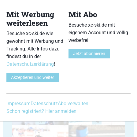
Mit Werbung
Mit Abo
weiterlesen
Besuche xc-ski.de mit
eigenem Account und völlig
Besuche xc-ski.de wie
23
24
werbefrei.
gewohnt mit Werbung und
Tracking. Alle Infos dazu
Jetzt abonnieren
findest du in der
Datenschutzerklärung
!
Akzeptieren und weiter
25
26
Impressum
Datenschutz
Abo verwalten
Schon registriert? Hier anmelden
27
28