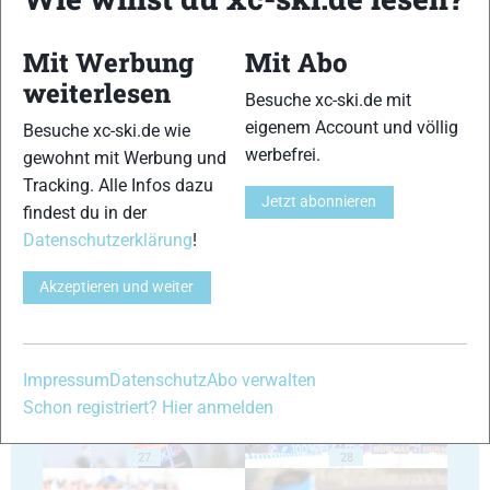
Mit Werbung
Mit Abo
weiterlesen
Besuche xc-ski.de mit
eigenem Account und völlig
Besuche xc-ski.de wie
23
24
werbefrei.
gewohnt mit Werbung und
Tracking. Alle Infos dazu
Jetzt abonnieren
findest du in der
Datenschutzerklärung
!
Akzeptieren und weiter
25
26
Impressum
Datenschutz
Abo verwalten
Schon registriert? Hier anmelden
27
28