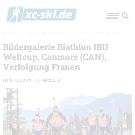
XC-SKI.DE
»
EVENTS
»
BIATHLON-WELTCUP
»
BIATHLON WELTCUP BILDER
Bildergalerie Biathlon IBU
Weltcup, Canmore (CAN),
Verfolgung Frauen
Harald Deubert
-
16. März 2024