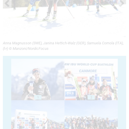
Anna Magnusson (SWE), Janina Hettich-Walz (GER), Samuela Comola (ITA),
(l-r) © Manzoni/NordicFocus
1
2