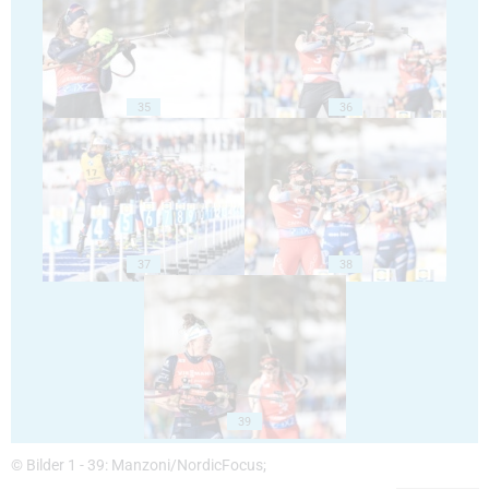
35
36
37
38
39
© Bilder 1 - 39: Manzoni/NordicFocus;