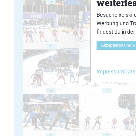
weiterle
16
17
Besuche xc-ski.
Werbung und Tra
findest du in de
Akzeptieren und w
21
22
Impressum
Date
26
27
31
32