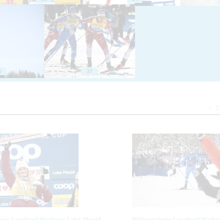
6
37
Z
erie Langlauf Weltcup Lake Placid
Bildergalerie Langlauf Weltc