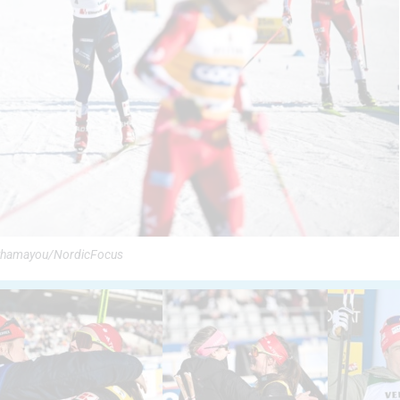
 Authamayou/NordicFocus