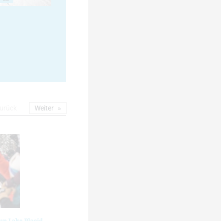
urück
Weiter
up Lake Placid