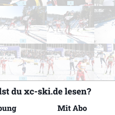
3
4
8
9
13
14
st du xc-ski.de lesen?
bung
Mit Abo