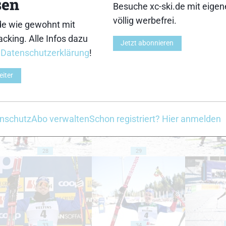
sen
18
19
Besuche xc-ski.de mit eige
völlig werbefrei.
de wie gewohnt mit
cking. Alle Infos dazu
Jetzt abonnieren
r
Datenschutzerklärung
!
eiter
23
24
nschutz
Abo verwalten
Schon registriert? Hier anmelden
28
29
33
34