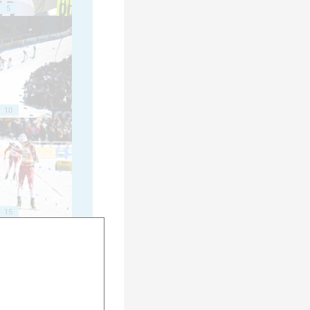
5
10
15