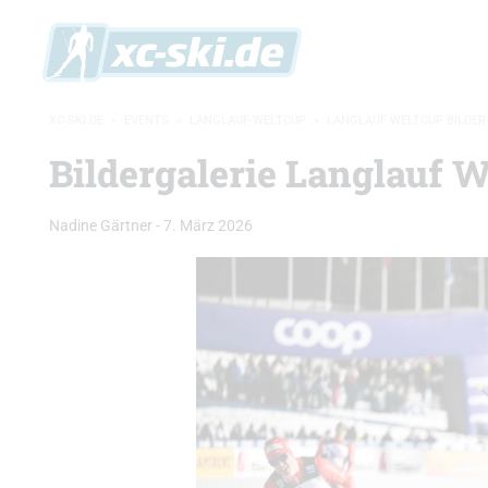
XC-SKI.DE
»
EVENTS
»
LANGLAUF-WELTCUP
»
LANGLAUF WELTCUP BILDER
Bildergalerie Langlauf W
Nadine Gärtner
-
7. März 2026