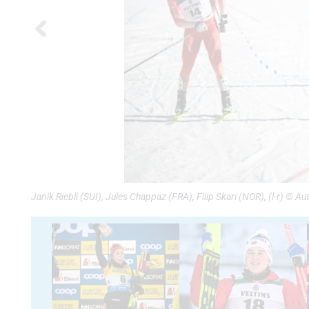
Janik Riebli (SUI), Jules Chappaz (FRA), Filip Skari (NOR), (l-r) ©