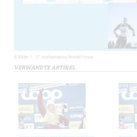
3
© Bilder 1 - 37: Authamayou/NordicFocus;
VERWANDTE ARTIKEL
Jessie Diggins – eine Karriere in Bildern
Bildergal