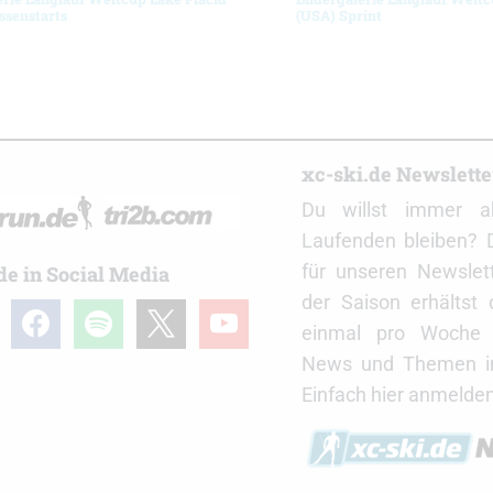
ssenstarts
(USA) Sprint
r
xc-ski.de Newslett
Du willst immer a
Laufenden bleiben? 
für unseren Newslet
de in Social Media
der Saison erhältst
gram
facebook
spotify
x
youtube
einmal pro Woche d
News und Themen in
Einfach hier anmelden