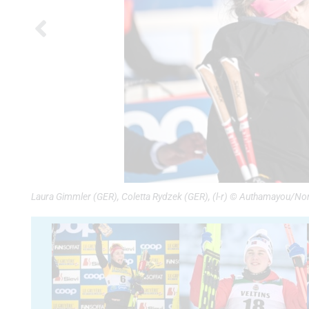
Laura Gimmler (GER), Coletta Rydzek (GER), (l-r) © Authamayou/N