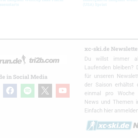
ssenstarts
(USA) Sprint
r
xc-ski.de Newslett
Du willst immer a
Laufenden bleiben? 
für unseren Newslet
de in Social Media
der Saison erhältst
gram
facebook
spotify
x
youtube
einmal pro Woche d
News und Themen in
Einfach hier anmelden