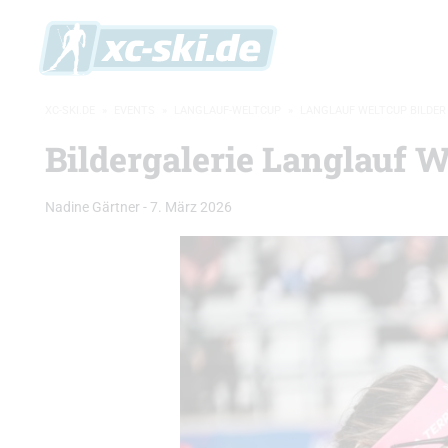
XC-SKI.DE
»
EVENTS
»
LANGLAUF-WELTCUP
»
LANGLAUF WELTCUP BILDER
Bildergalerie Langlauf W
Nadine Gärtner
-
7. März 2026