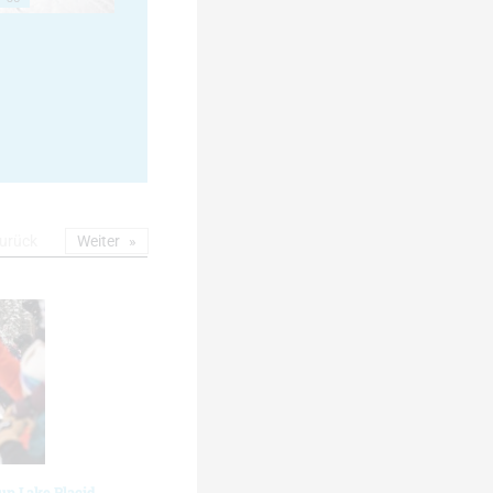
urück
Weiter
up Lake Placid