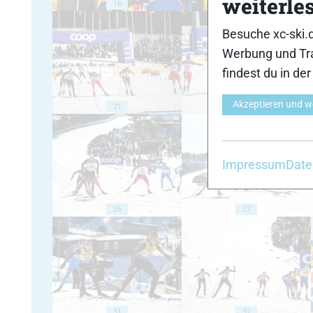
weiterle
16
17
Besuche xc-ski.
Werbung und Tra
findest du in de
Akzeptieren und w
21
22
Impressum
Date
26
27
31
32