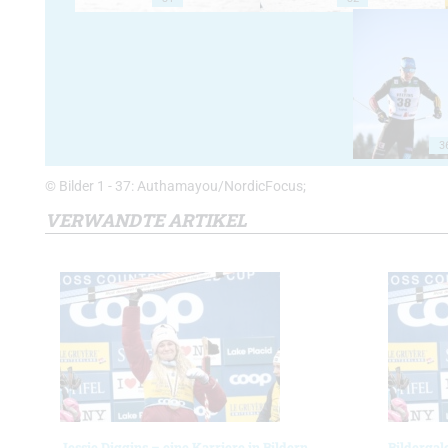
3
© Bilder 1 - 37: Authamayou/NordicFocus;
VERWANDTE ARTIKEL
Jessie Diggins – eine Karriere in Bildern
Bildergal