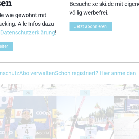
sen
18
19
Besuche xc-ski.de mit eige
völlig werbefrei.
de wie gewohnt mit
cking. Alle Infos dazu
Jetzt abonnieren
r
Datenschutzerklärung
!
eiter
23
24
nschutz
Abo verwalten
Schon registriert? Hier anmelden
28
29
33
34