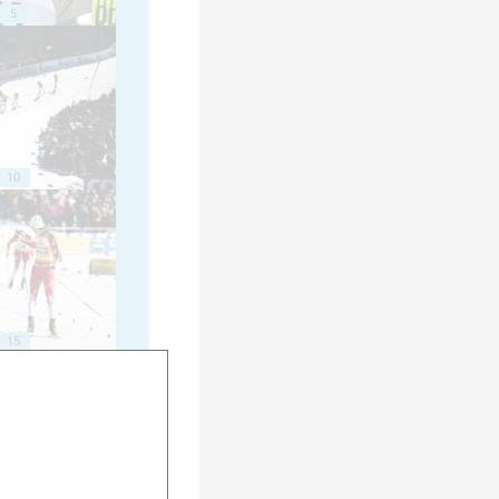
5
10
15