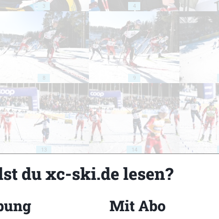
3
4
8
9
13
14
st du xc-ski.de lesen?
bung
Mit Abo