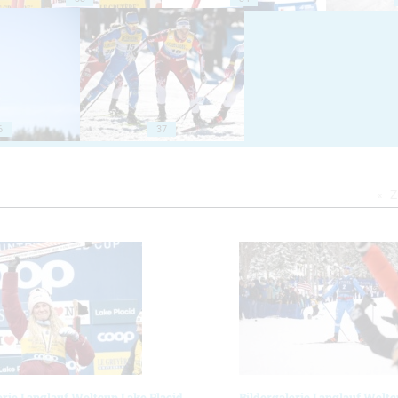
6
37
Z
erie Langlauf Weltcup Lake Placid
Bildergalerie Langlauf Weltc