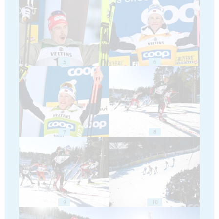
5
6
7
8
9
10