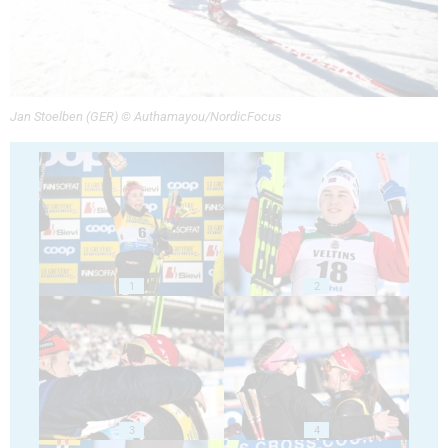
Jan Stoelben (GER) © Authamayou/NordicFocus
1
2
3
4