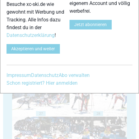
eigenem Account und völlig
Besuche xc-ski.de wie
werbefrei.
gewohnt mit Werbung und
Tracking. Alle Infos dazu
Jetzt abonnieren
23
24
findest du in der
Datenschutzerklärung
!
Akzeptieren und weiter
25
26
Impressum
Datenschutz
Abo verwalten
Schon registriert? Hier anmelden
27
28