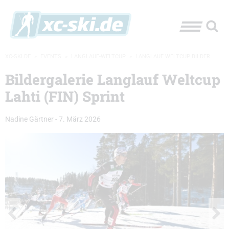
XC-SKI.DE
»
EVENTS
»
LANGLAUF-WELTCUP
»
LANGLAUF WELTCUP BILDER
Bildergalerie Langlauf Weltcup
Lahti (FIN) Sprint
Nadine Gärtner
-
7. März 2026