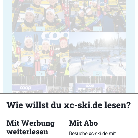
17
18
19
20
Wie willst du xc-ski.de lesen?
21
22
Mit Werbung
Mit Abo
weiterlesen
Besuche xc-ski.de mit