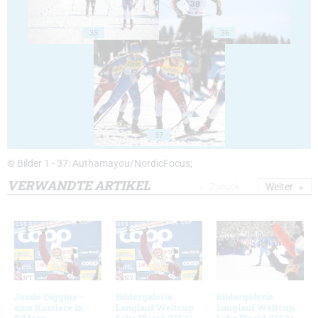
35
36
37
© Bilder 1 - 37: Authamayou/NordicFocus;
VERWANDTE ARTIKEL
Zurück
Weiter
Jessie Diggins –
Bildergalerie
Bildergalerie
eine Karriere in
Langlauf Weltcup
Langlauf Weltcup
Bildern
Lake Placid (USA)
Lake Placid (USA)