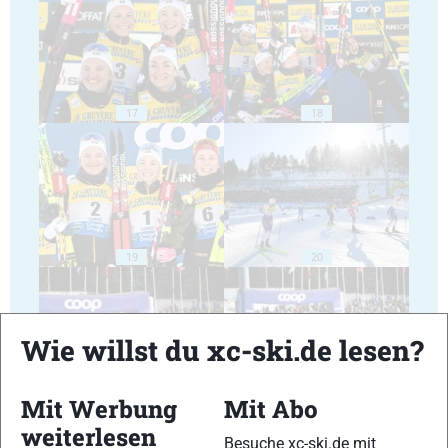
17
18
19
20
Wie willst du xc-ski.de lesen?
Mit Werbung
Mit Abo
21
22
weiterlesen
Besuche xc-ski.de mit