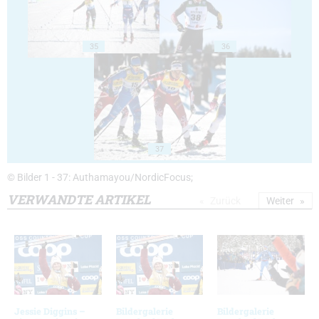
35
36
37
© Bilder 1 - 37: Authamayou/NordicFocus;
VERWANDTE ARTIKEL
Zurück
Weiter
Jessie Diggins –
Bildergalerie
Bildergalerie