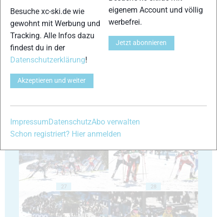
eigenem Account und völlig
Besuche xc-ski.de wie
werbefrei.
gewohnt mit Werbung und
Tracking. Alle Infos dazu
Jetzt abonnieren
findest du in der
23
24
Datenschutzerklärung
!
Akzeptieren und weiter
25
26
Impressum
Datenschutz
Abo verwalten
Schon registriert? Hier anmelden
27
28