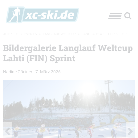
XC-SKI.DE
»
EVENTS
»
LANGLAUF-WELTCUP
»
LANGLAUF WELTCUP BILDER
Bildergalerie Langlauf Weltcup
Lahti (FIN) Sprint
Nadine Gärtner
-
7. März 2026