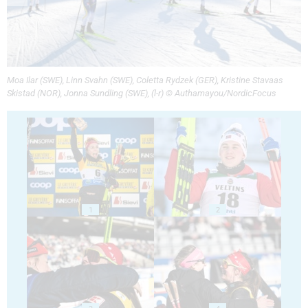
Moa Ilar (SWE), Linn Svahn (SWE), Coletta Rydzek (GER), Kristine Stavaas
Skistad (NOR), Jonna Sundling (SWE), (l-r) © Authamayou/NordicFocus
1
2