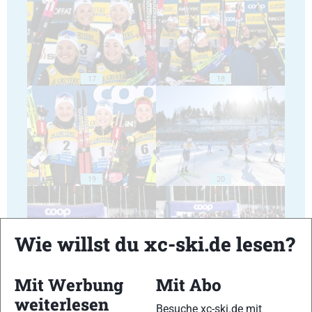
17
18
19
20
Wie willst du xc-ski.de lesen?
Mit Werbung
Mit Abo
21
22
weiterlesen
Besuche xc-ski.de mit