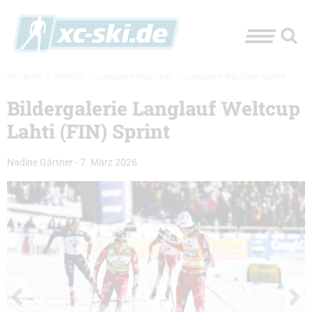
XC-SKI.DE
»
EVENTS
»
LANGLAUF-WELTCUP
»
LANGLAUF WELTCUP BILDER
Bildergalerie Langlauf Weltcup
Lahti (FIN) Sprint
Nadine Gärtner
-
7. März 2026