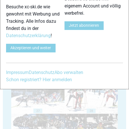
eigenem Account und völlig
Besuche xc-ski.de wie
werbefrei.
gewohnt mit Werbung und
Tracking. Alle Infos dazu
Jetzt abonnieren
findest du in der
23
24
Datenschutzerklärung
!
Akzeptieren und weiter
25
26
Impressum
Datenschutz
Abo verwalten
Schon registriert? Hier anmelden
27
28