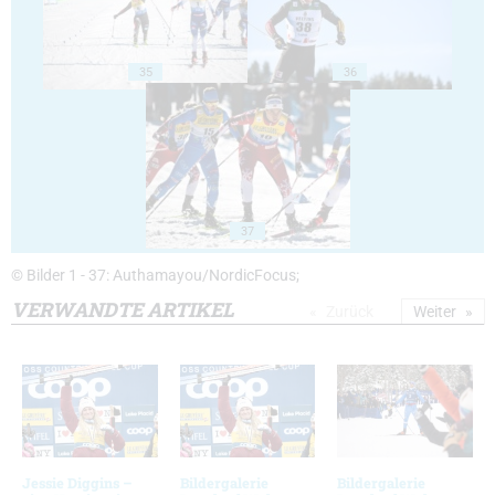
35
36
37
© Bilder 1 - 37: Authamayou/NordicFocus;
VERWANDTE ARTIKEL
Zurück
Weiter
Jessie Diggins –
Bildergalerie
Bildergalerie