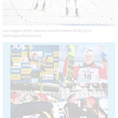
Lars Heggen (NOR), Johannes Hoesflot Klaebo (NOR), (l-r) ©
Authamayou/NordicFocus
1
2