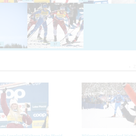
6
37
Z
erie Langlauf Weltcup Lake Placid
Bildergalerie Langlauf Weltc