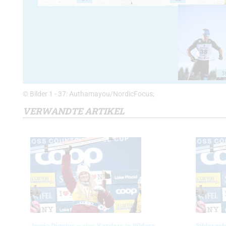
3
© Bilder 1 - 37: Authamayou/NordicFocus;
VERWANDTE ARTIKEL
Jessie Diggins – eine Karriere in Bildern
Bildergal