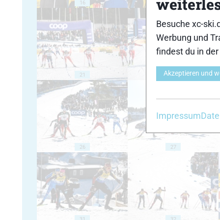
weiterle
16
17
Besuche xc-ski.
Werbung und Tra
findest du in de
Akzeptieren und w
21
22
Impressum
Date
26
27
31
32