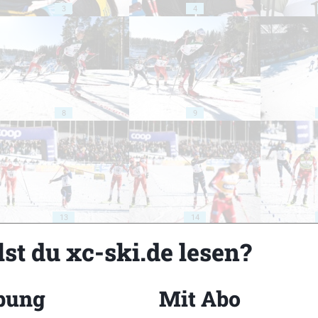
3
4
8
9
13
14
st du xc-ski.de lesen?
bung
Mit Abo