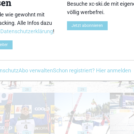
sen
18
19
Besuche xc-ski.de mit eige
völlig werbefrei.
de wie gewohnt mit
cking. Alle Infos dazu
Jetzt abonnieren
r
Datenschutzerklärung
!
eiter
23
24
nschutz
Abo verwalten
Schon registriert? Hier anmelden
28
29
33
34