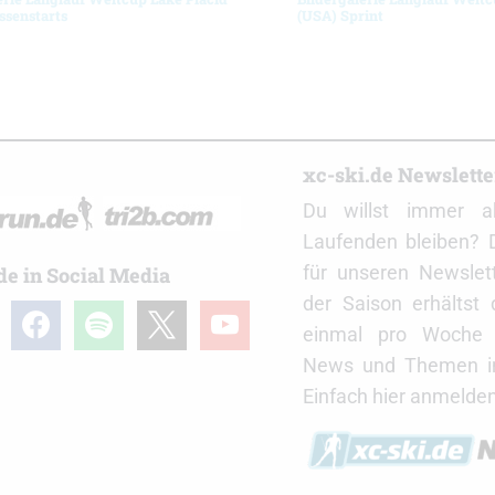
ssenstarts
(USA) Sprint
r
xc-ski.de Newslett
Du willst immer a
Laufenden bleiben? 
für unseren Newslet
de in Social Media
der Saison erhältst
gram
facebook
spotify
x
youtube
einmal pro Woche d
News und Themen in
Einfach hier anmelden