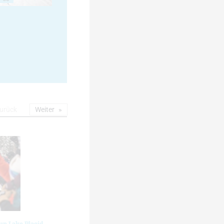
urück
Weiter
up Lake Placid