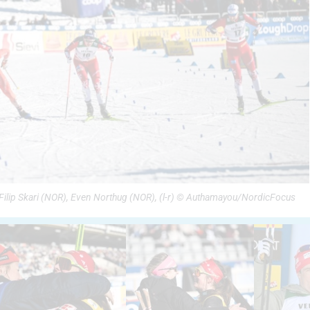
Filip Skari (NOR), Even Northug (NOR), (l-r) © Authamayou/NordicFocus