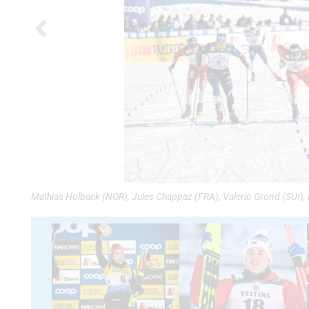
Mathias Holbaek (NOR), Jules Chappaz (FRA), Valerio Grond (SUI), 