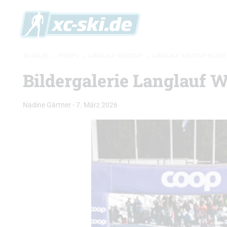
XC-SKI.DE
»
EVENTS
»
LANGLAUF-WELTCUP
»
LANGLAUF WELTCUP BILDER
Bildergalerie Langlauf W
Nadine Gärtner
-
7. März 2026