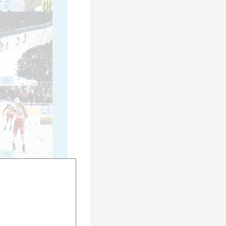
5
10
15