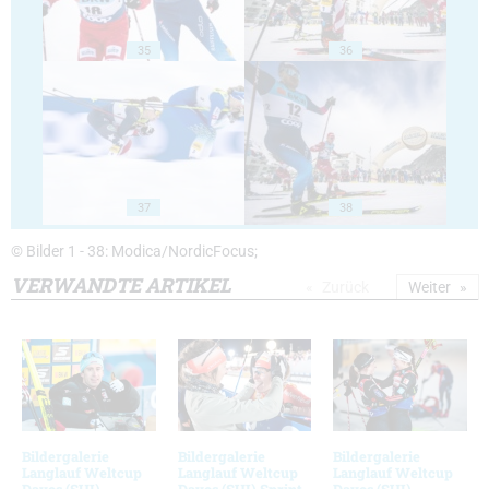
35
36
37
38
© Bilder 1 - 38: Modica/NordicFocus;
VERWANDTE ARTIKEL
Zurück
Weiter
Bildergalerie
Bildergalerie
Bildergalerie
Langlauf Weltcup
Langlauf Weltcup
Langlauf Weltcup
Davos (SUI)
Davos (SUI) Sprint
Davos (SUI)