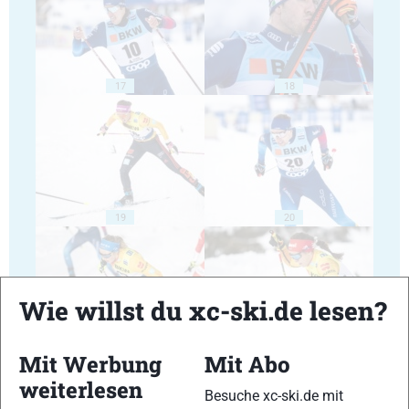
17
18
19
20
Wie willst du xc-ski.de lesen?
21
22
Mit Werbung
Mit Abo
weiterlesen
Besuche xc-ski.de mit