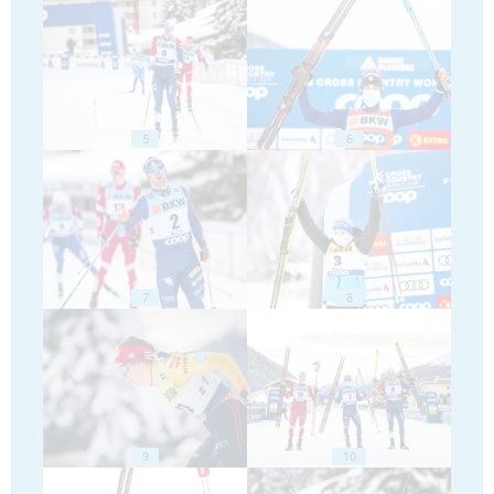
5
6
7
8
9
10