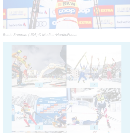
Rosie Brennan (USA) © Modica/NordicFocus
1
2
3
4