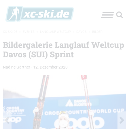
XC-SKI.DE
»
EVENTS
»
LANGLAUF-WELTCUP
»
DAVOS
»
BILDER
Bildergalerie Langlauf Weltcup
Davos (SUI) Sprint
Nadine Gärtner
-
12. Dezember 2020