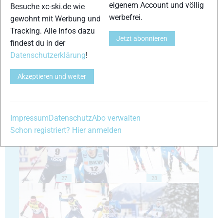
eigenem Account und völlig
Besuche xc-ski.de wie
werbefrei.
gewohnt mit Werbung und
Tracking. Alle Infos dazu
Jetzt abonnieren
23
24
findest du in der
Datenschutzerklärung
!
Akzeptieren und weiter
25
26
Impressum
Datenschutz
Abo verwalten
Schon registriert? Hier anmelden
27
28