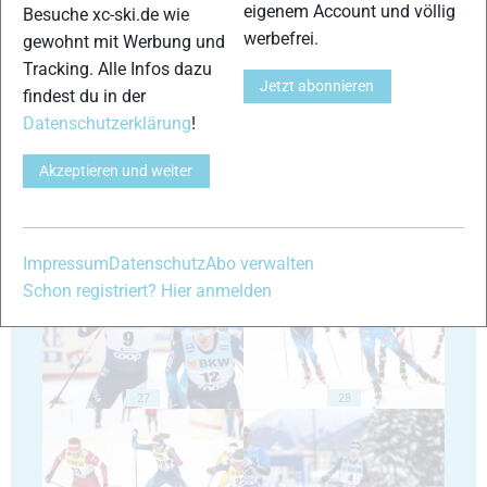
eigenem Account und völlig
Besuche xc-ski.de wie
werbefrei.
gewohnt mit Werbung und
Tracking. Alle Infos dazu
Jetzt abonnieren
23
24
findest du in der
Datenschutzerklärung
!
Akzeptieren und weiter
25
26
Impressum
Datenschutz
Abo verwalten
Schon registriert? Hier anmelden
27
28