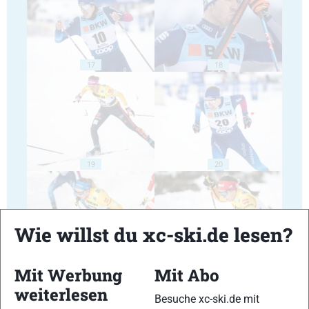
17
18
19
20
Wie willst du xc-ski.de lesen?
21
22
Mit Werbung
Mit Abo
weiterlesen
Besuche xc-ski.de mit