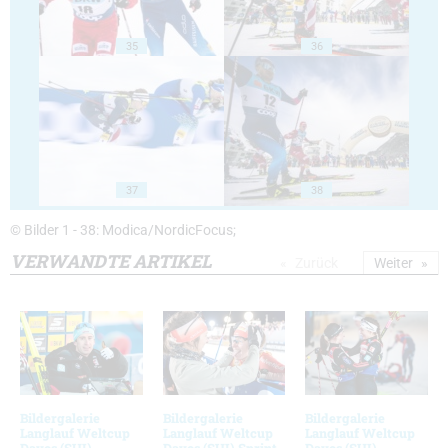
35
36
37
38
© Bilder 1 - 38: Modica/NordicFocus;
VERWANDTE ARTIKEL
Zurück
Weiter
Bildergalerie
Bildergalerie
Bildergalerie
Langlauf Weltcup
Langlauf Weltcup
Langlauf Weltcup
Davos (SUI)
Davos (SUI) Sprint
Davos (SUI)