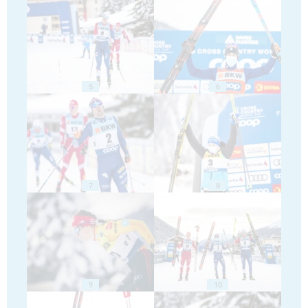
5
6
7
8
9
10