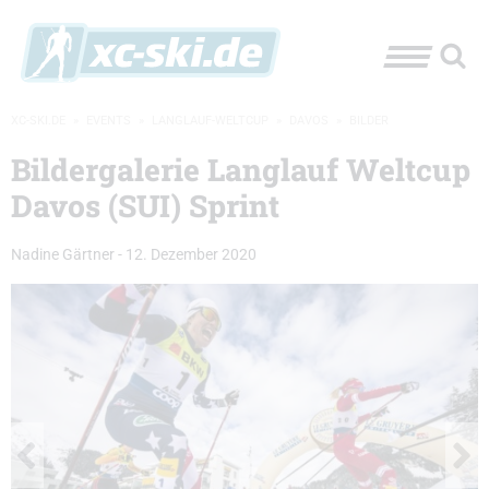
XC-SKI.DE
»
EVENTS
»
LANGLAUF-WELTCUP
»
DAVOS
»
BILDER
Bildergalerie Langlauf Weltcup
Davos (SUI) Sprint
Nadine Gärtner
-
12. Dezember 2020