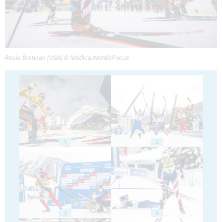
Rosie Brennan (USA) © Modica/NordicFocus
1
2
3
4