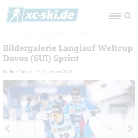
XC-SKI.DE
»
EVENTS
»
LANGLAUF-WELTCUP
»
DAVOS
»
BILDER
Bildergalerie Langlauf Weltcup
Davos (SUI) Sprint
Nadine Gärtner
-
12. Dezember 2020