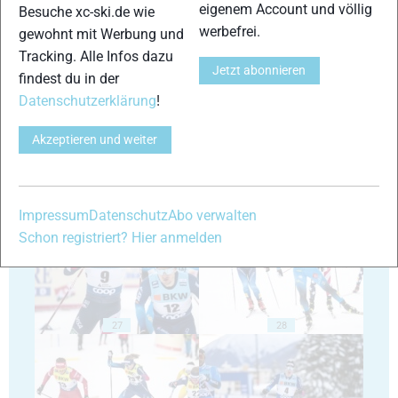
eigenem Account und völlig
Besuche xc-ski.de wie
werbefrei.
gewohnt mit Werbung und
Tracking. Alle Infos dazu
Jetzt abonnieren
23
24
findest du in der
Datenschutzerklärung
!
Akzeptieren und weiter
25
26
Impressum
Datenschutz
Abo verwalten
Schon registriert? Hier anmelden
27
28