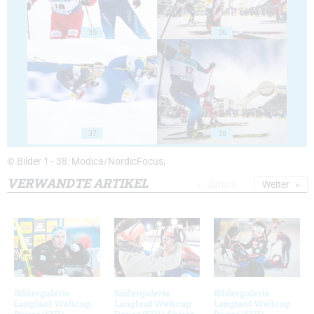
35
36
37
38
© Bilder 1 - 38: Modica/NordicFocus;
VERWANDTE ARTIKEL
Zurück
Weiter
Bildergalerie
Bildergalerie
Bildergalerie
Langlauf Weltcup
Langlauf Weltcup
Langlauf Weltcup
Davos (SUI)
Davos (SUI) Sprint
Davos (SUI)