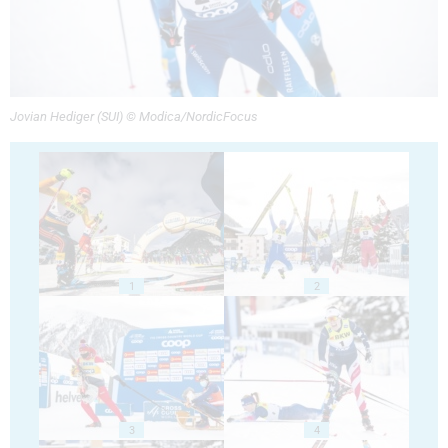
Jovian Hediger (SUI) © Modica/NordicFocus
1
2
3
4