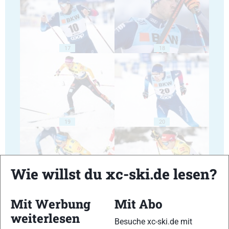
17
18
19
20
Wie willst du xc-ski.de lesen?
21
22
Mit Werbung
Mit Abo
weiterlesen
Besuche xc-ski.de mit