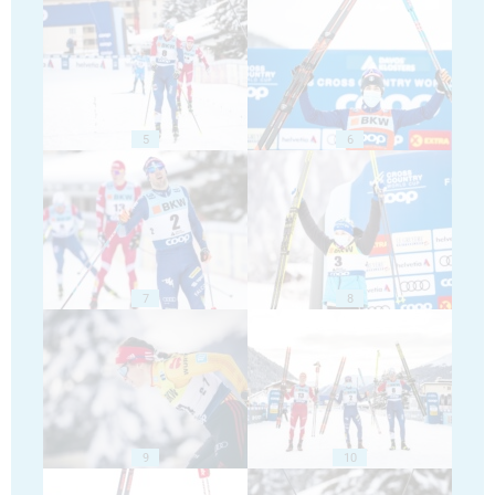
5
6
7
8
9
10