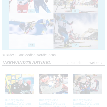
35
36
37
38
© Bilder 1 - 38: Modica/NordicFocus;
VERWANDTE ARTIKEL
Zurück
Weiter
Bildergalerie
Bildergalerie
Bildergalerie
Langlauf Weltcup
Langlauf Weltcup
Langlauf Weltcup
Davos (SUI)
Davos (SUI) Sprint
Davos (SUI)