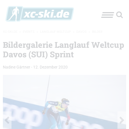
XC-SKI.DE
»
EVENTS
»
LANGLAUF-WELTCUP
»
DAVOS
»
BILDER
Bildergalerie Langlauf Weltcup
Davos (SUI) Sprint
Nadine Gärtner
-
12. Dezember 2020