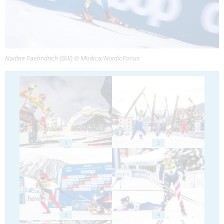
Nadine Faehndrich (SUI) © Modica/NordicFocus
1
2
3
4