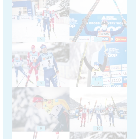
5
6
7
8
9
10