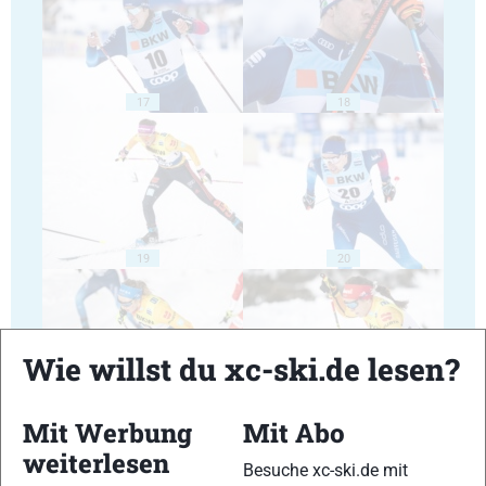
17
18
19
20
Wie willst du xc-ski.de lesen?
21
22
Mit Werbung
Mit Abo
weiterlesen
Besuche xc-ski.de mit