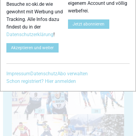
eigenem Account und völlig
Besuche xc-ski.de wie
werbefrei.
gewohnt mit Werbung und
Tracking. Alle Infos dazu
Jetzt abonnieren
23
24
findest du in der
Datenschutzerklärung
!
Akzeptieren und weiter
25
26
Impressum
Datenschutz
Abo verwalten
Schon registriert? Hier anmelden
27
28