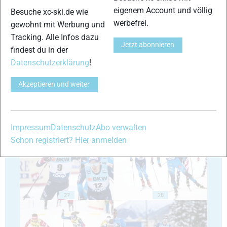
eigenem Account und völlig
Besuche xc-ski.de wie
werbefrei.
gewohnt mit Werbung und
Tracking. Alle Infos dazu
Jetzt abonnieren
findest du in der
23
24
Datenschutzerklärung
!
Akzeptieren und weiter
25
26
Impressum
Datenschutz
Abo verwalten
Schon registriert? Hier anmelden
27
28