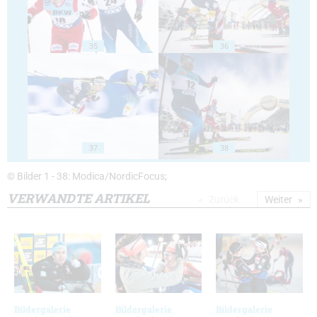
35
36
37
38
© Bilder 1 - 38: Modica/NordicFocus;
VERWANDTE ARTIKEL
Zurück
Weiter
Bildergalerie
Bildergalerie
Bildergalerie