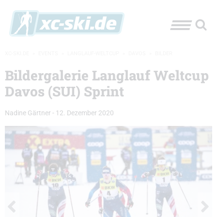
XC-SKI.DE
»
EVENTS
»
LANGLAUF-WELTCUP
»
DAVOS
»
BILDER
Bildergalerie Langlauf Weltcup
Davos (SUI) Sprint
Nadine Gärtner
-
12. Dezember 2020