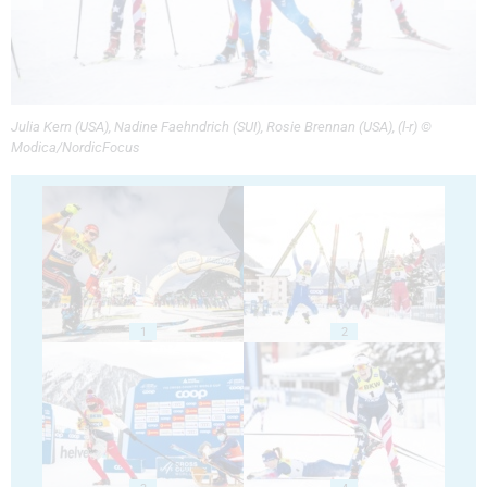
Julia Kern (USA), Nadine Faehndrich (SUI), Rosie Brennan (USA), (l-r) ©
Modica/NordicFocus
1
2