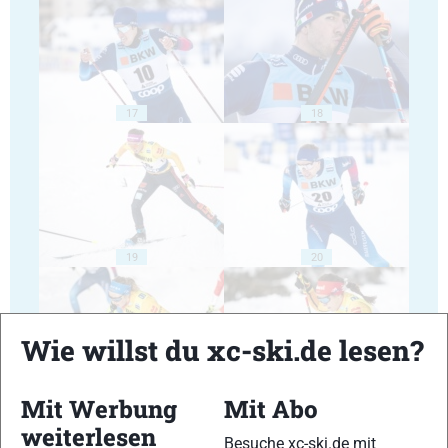
17
18
19
20
Wie willst du xc-ski.de lesen?
Mit Werbung
Mit Abo
21
22
weiterlesen
Besuche xc-ski.de mit