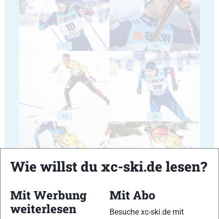
17
18
19
20
Wie willst du xc-ski.de lesen?
21
22
Mit Werbung
Mit Abo
weiterlesen
Besuche xc-ski.de mit