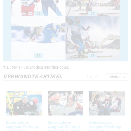
35
36
37
38
© Bilder 1 - 38: Modica/NordicFocus;
VERWANDTE ARTIKEL
Zurück
Weiter
Bildergalerie
Bildergalerie
Bildergalerie
Langlauf Weltcup
Langlauf Weltcup
Langlauf Weltcup
Davos (SUI)
Davos (SUI) Sprint
Davos (SUI)