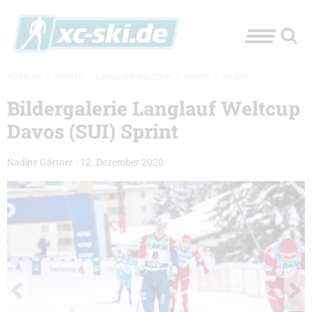
XC-SKI.DE
»
EVENTS
»
LANGLAUF-WELTCUP
»
DAVOS
»
BILDER
Bildergalerie Langlauf Weltcup
Davos (SUI) Sprint
Nadine Gärtner
-
12. Dezember 2020