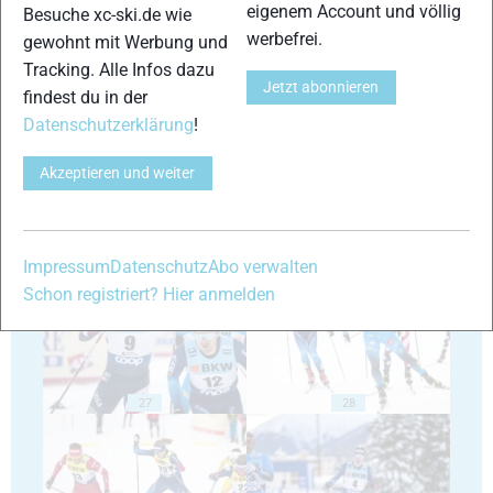
eigenem Account und völlig
Besuche xc-ski.de wie
werbefrei.
gewohnt mit Werbung und
Tracking. Alle Infos dazu
Jetzt abonnieren
23
24
findest du in der
Datenschutzerklärung
!
Akzeptieren und weiter
25
26
Impressum
Datenschutz
Abo verwalten
Schon registriert? Hier anmelden
27
28