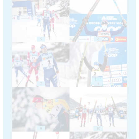
5
6
7
8
9
10