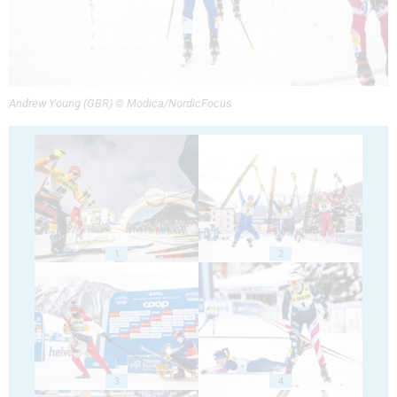
Andrew Young (GBR) © Modica/NordicFocus
1
2
3
4