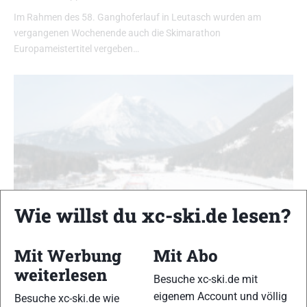
Im Rahmen des 58. Ganghoferlauf in Leutasch wurden am
vergangenen Wochenende auch die Skimarathon
Europameistertitel vergeben…
Wie willst du xc-ski.de lesen?
Mit Werbung
Mit Abo
weiterlesen
Besuche xc-ski.de mit
Ganghoferlauf: Alles Wichtige zur Euroloppet
Skimarathon Europameisterschaft
eigenem Account und völlig
Besuche xc-ski.de wie