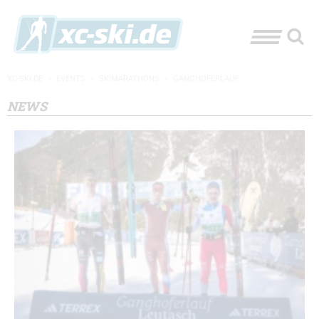
XC-SKI.DE
»
EVENTS
»
SKIMARATHONS
»
GANGHOFERLAUF
NEWS