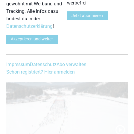
werbefrei.
gewohnt mit Werbung und
News
|
Region Seefeld
|
Skilanglauf
|
Skimarathon News
Tracking. Alle Infos dazu
Jonathan Göppert
-
27. Februar 2025
Jetzt abonnieren
findest du in der
Der 58. Ganghoferlauf findet am Wochenende in Leutasch bei
Datenschutzerklärung
!
Seefeld statt, im Rahmen des ältesten Volkslanglauf Österreichs
werden zudem die Euroloppet Europameisterschaften im
Akzeptieren und weiter
Skimarathon ausgetragen…
Impressum
Datenschutz
Abo verwalten
Schon registriert? Hier anmelden