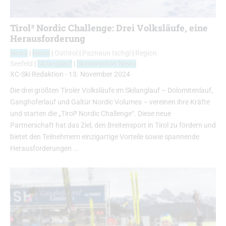
Tirol³ Nordic Challenge: Drei Volksläufe, eine
Herausforderung
News
|
News
|
Osttirol
|
Paznaun Ischgl
|
Region
Seefeld
|
Skilanglauf
|
Skimarathon News
XC-Ski Redaktion
-
13. November 2024
Die drei größten Tiroler Volksläufe im Skilanglauf – Dolomitenlauf,
Ganghoferlauf und Galtür Nordic Volumes – vereinen ihre Kräfte
und starten die „Tirol³ Nordic Challenge“. Diese neue
Partnerschaft hat das Ziel, den Breitensport in Tirol zu fördern und
bietet den Teilnehmern einzigartige Vorteile sowie spannende
Herausforderungen …