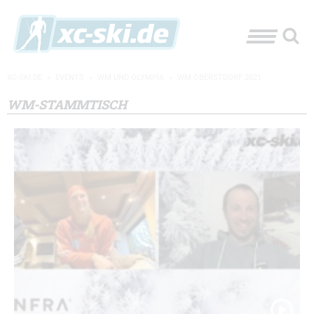
XC-SKI.DE
»
EVENTS
»
WM UND OLYMPIA
»
WM OBERSTDORF 2021
WM-STAMMTISCH