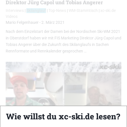
Direktor Jürg Capol und Tobias Angerer
Interviews
|
Skilanglauf
|
Top-News
|
WM-Stammtisch
|
xc-ski.de
Videos
Mario Felgenhauer
-
2. März 2021
Nach dem Einzelstart der Damen bei der Nordischen Ski-WM 2021
in Oberstdorf haben wir mit FIS Marketing Direktor Jürg Capol und
Tobias Angerer über die Zukunft des Skilanglaufs in Sachen
Rennformate und Rennkalender gesprochen …
Wie willst du xc-ski.de lesen?