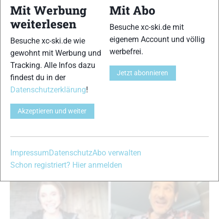
Mit Werbung
Mit Abo
weiterlesen
Besuche xc-ski.de mit
xc-ski.de WM-Stammtisch mit DSV-
eigenem Account und völlig
Besuche xc-ski.de wie
Cheftechniker Langlauf Lukas Ernst und Reini
werbefrei.
gewohnt mit Werbung und
Kronbichler
Tracking. Alle Infos dazu
Interviews
|
Skilanglauf
|
Top-News
|
WM-Stammtisch
Jetzt abonnieren
findest du in der
Mario Felgenhauer
-
1. März 2021
Datenschutzerklärung
!
Am Ruhetag der Nordischen Ski-WM 2021 in Oberstdorf standen
uns der Cheftechniker der deutschen Skilangläufer, Lukas Ernst,
Akzeptieren und weiter
sowie HWK-Skiwachs Chef Reini Kronbichler Rede und Antwort
zum Thema Skipräparation …
Impressum
Datenschutz
Abo verwalten
Schon registriert? Hier anmelden