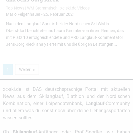
Top-News
|
WM-Stammtisch
|
xc-ski.de Videos
Mario Felgenhauer
-
25. Februar 2021
Nach den Langlauf-Sprints bei der Nordischen Ski-WM in
Oberstdorf berichtete uns Laura Gimmler von ihrem Rennen, das
mit Platz 10 erfolgreich endete und ARD Langlauf-Kommentator
Jens-Jörg Rieck analysierte mit uns die übrigen Leistungen …
1
Weiter
xc-ski.de ist DAS deutschsprachige Portal mit aktuellen
News aus dem Skilanglauf, Biathlon und der Nordischen
Kombination, einer Loipendatenbank,
Langlauf
-Community
und allem was du sonst noch über deine Lieblingssportarten
wissen solltest.
Ob
Skilanglauf
-Anfänger oder Profi-Sportler, wir haben