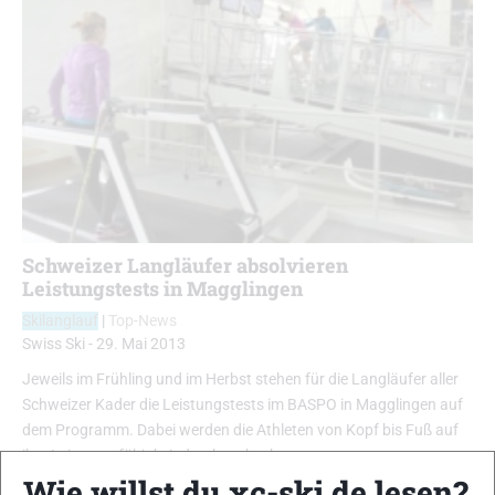
Schweizer Langläufer absolvieren
Leistungstests in Magglingen
Skilanglauf
|
Top-News
Swiss Ski
-
29. Mai 2013
Jeweils im Frühling und im Herbst stehen für die Langläufer aller
Schweizer Kader die Leistungstests im BASPO in Magglingen auf
dem Programm. Dabei werden die Athleten von Kopf bis Fuß auf
ihre Leistungsfähigkeit durchgecheckt …
Wie willst du xc-ski.de lesen?