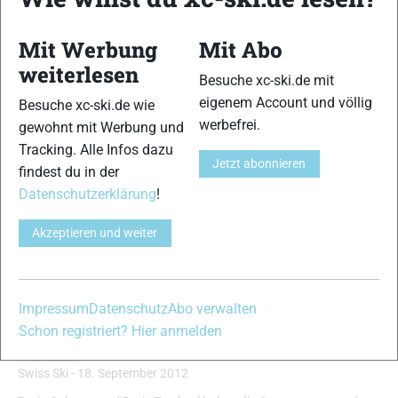
Mit Werbung
Mit Abo
weiterlesen
Besuche xc-ski.de mit
eigenem Account und völlig
Besuche xc-ski.de wie
werbefrei.
gewohnt mit Werbung und
Tracking. Alle Infos dazu
Jetzt abonnieren
findest du in der
Datenschutzerklärung
!
Akzeptieren und weiter
Schweizer absolvierten Leistungskontrolle:
Impressum
Datenschutz
Abo verwalten
Cologna und Trachsel Gesamtsieger
Schon registriert? Hier anmelden
Skilanglauf
|
Top-News
Swiss Ski
-
18. September 2012