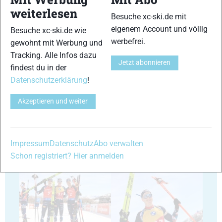
weiterlesen
27
28
Besuche xc-ski.de mit
eigenem Account und völlig
Besuche xc-ski.de wie
werbefrei.
gewohnt mit Werbung und
Tracking. Alle Infos dazu
Jetzt abonnieren
findest du in der
Datenschutzerklärung
!
29
30
Akzeptieren und weiter
Impressum
Datenschutz
Abo verwalten
Schon registriert? Hier anmelden
31
32