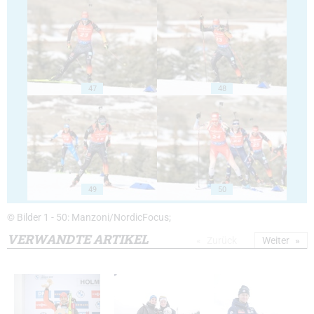
47
48
49
50
© Bilder 1 - 50: Manzoni/NordicFocus;
VERWANDTE ARTIKEL
Zurück
Weiter