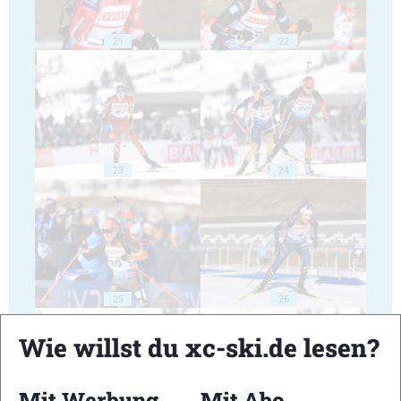
21
22
23
24
25
26
Wie willst du xc-ski.de lesen?
Mit Werbung
Mit Abo