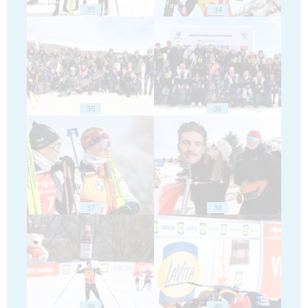
33
34
35
36
37
38
39
40