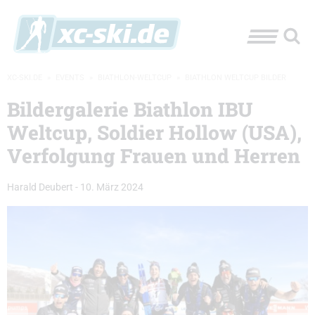
XC-SKI.DE
»
EVENTS
»
BIATHLON-WELTCUP
»
BIATHLON WELTCUP BILDER
Bildergalerie Biathlon IBU
Weltcup, Soldier Hollow (USA),
Verfolgung Frauen und Herren
Harald Deubert
-
10. März 2024