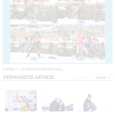
47
48
49
50
© Bilder 1 - 50: Manzoni/NordicFocus;
VERWANDTE ARTIKEL
Zurück
Weiter