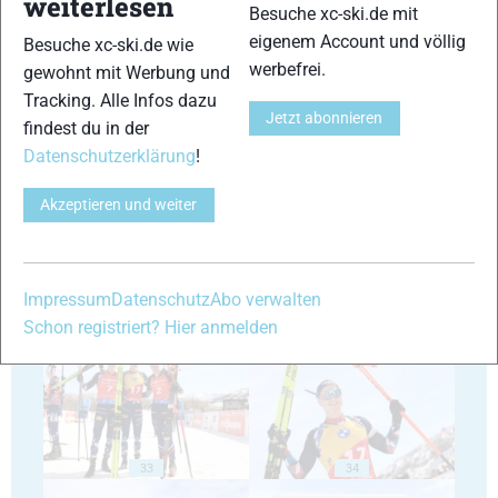
weiterlesen
Besuche xc-ski.de mit
eigenem Account und völlig
Besuche xc-ski.de wie
werbefrei.
gewohnt mit Werbung und
Tracking. Alle Infos dazu
Jetzt abonnieren
findest du in der
29
30
Datenschutzerklärung
!
Akzeptieren und weiter
Impressum
Datenschutz
Abo verwalten
31
32
Schon registriert? Hier anmelden
33
34