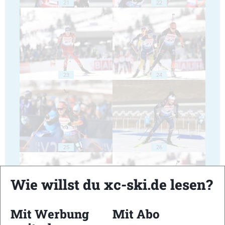
21
22
23
24
25
26
Wie willst du xc-ski.de lesen?
Mit Werbung
Mit Abo
27
28