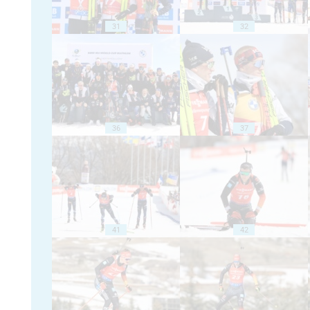
31
32
36
37
41
42