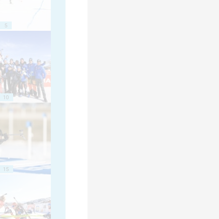
5
10
15