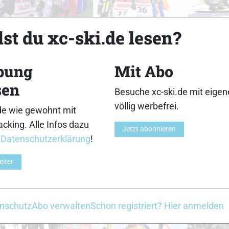
18
19
st du xc-ski.de lesen?
bung
Mit Abo
sen
Besuche xc-ski.de mit eige
23
24
völlig werbefrei.
de wie gewohnt mit
cking. Alle Infos dazu
Jetzt abonnieren
r
Datenschutzerklärung
!
eiter
28
29
nschutz
Abo verwalten
Schon registriert? Hier anmelden