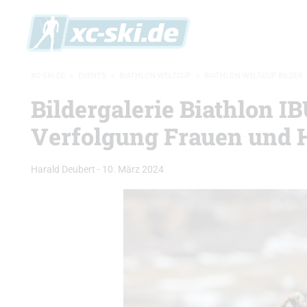
XC-SKI.DE
»
EVENTS
»
BIATHLON-WELTCUP
»
BIATHLON WELTCUP BILDER
Bildergalerie Biathlon I
Verfolgung Frauen und 
Harald Deubert
-
10. März 2024