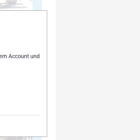
20
nem Account und
25
30