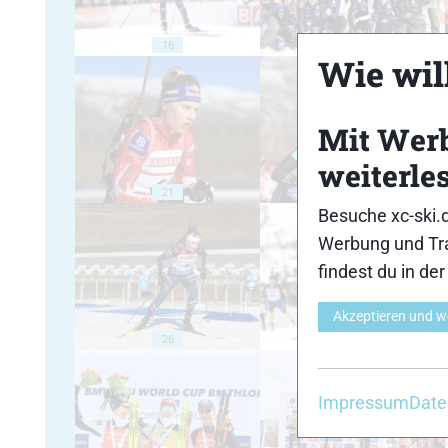
16
17
Wie will
Mit Wer
weiterle
21
22
Besuche xc-ski.
Werbung und Tra
findest du in de
Akzeptieren und w
26
27
Impressum
Date