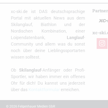
Partne
xc-ski.de ist DAS deutschsprachige
Portal mit aktuellen News aus dem
Skilanglauf, Biathlon und der
Nordischen Kombination, einer
xc-ski.
Loipendatenbank,
Langlauf
-
insta
Community und allem was du sonst
noch über deine Lieblingssportarten
wissen solltest.
Ob
Skilanglauf
-Anfänger oder Profi-
Sportler, wir haben immer ein offenes
Ohr für dich! Du kannst uns jederzeit
über das
Kontaktformular
erreichen.
© 2026 Felgenhauer Medien GbR