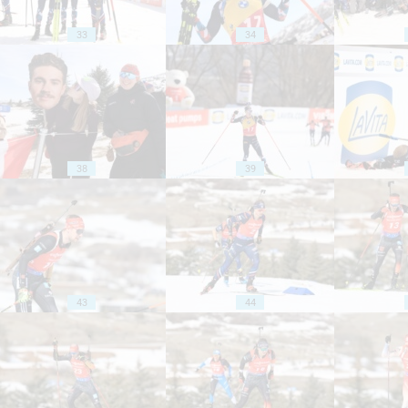
33
34
38
39
43
44