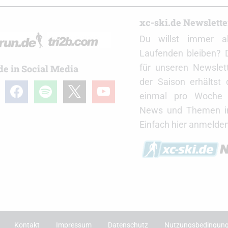
r
xc-ski.de Newslett
Du willst immer a
Laufenden bleiben? 
für unseren Newslet
de in Social Media
der Saison erhältst
gram
facebook
spotify
x
youtube
einmal pro Woche d
News und Themen in
Einfach hier anmelden
Kontakt
Impressum
Datenschutz
Nutzungsbedingun