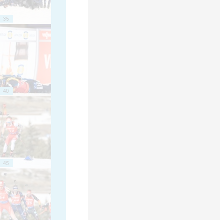
35
40
45