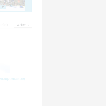
50
urück
Weiter
eltcup Oslo (NOR)