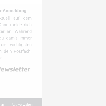
er Anmeldung
ktuell auf dem
Dann melde dich
ter an. Während
 du damit immer
ie wichtigsten
 dein Postfach.
:
gen
Abo verwalten