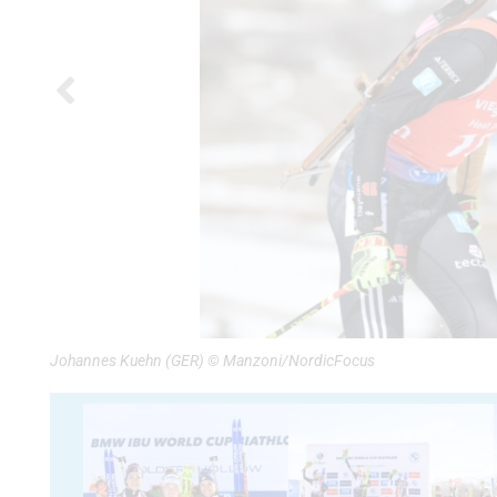
Johannes Kuehn (GER) © Manzoni/NordicFocus