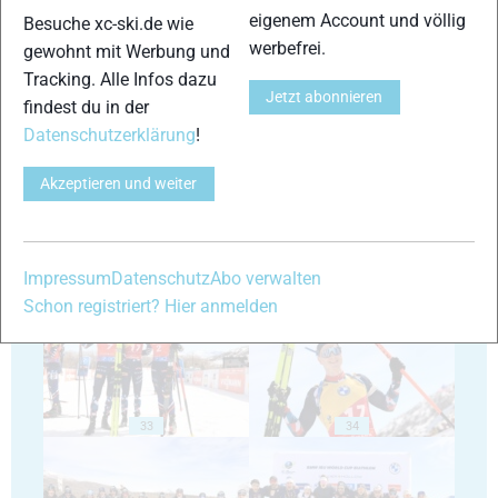
eigenem Account und völlig
Besuche xc-ski.de wie
werbefrei.
gewohnt mit Werbung und
Tracking. Alle Infos dazu
Jetzt abonnieren
findest du in der
29
30
Datenschutzerklärung
!
Akzeptieren und weiter
31
32
Impressum
Datenschutz
Abo verwalten
Schon registriert? Hier anmelden
33
34