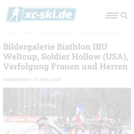
XC-SKI.DE
»
EVENTS
»
BIATHLON-WELTCUP
»
BIATHLON WELTCUP BILDER
Bildergalerie Biathlon IBU
Weltcup, Soldier Hollow (USA),
Verfolgung Frauen und Herren
Harald Deubert
-
10. März 2024