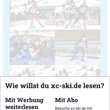
23
24
25
26
Wie willst du xc-ski.de lesen?
Mit Werbung
Mit Abo
27
28
weiterlesen
Besuche xc-ski.de mit