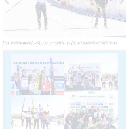
Lou Jeanmonnot (FRA), Lisa Vittozzi (ITA), (l-r) © Manzoni/NordicFocus
1
2