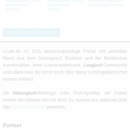
Weltcup Oslo (NOR)
Weltcup Oslo (NOR)
Weltcup Oslo (NOR)
Massenstart
Massenstart
Verfolgung Herren
Herren
Frauen
Schreibe einen Kommentar
xc-ski.de ist DAS deutschsprachige Portal mit aktuellen
News aus dem Skilanglauf, Biathlon und der Nordischen
Kombination, einer Loipendatenbank,
Langlauf
-Community
und allem was du sonst noch über deine Lieblingssportarten
wissen solltest.
Ob
Skilanglauf
-Anfänger oder Profi-Sportler, wir haben
immer ein offenes Ohr für dich! Du kannst uns jederzeit über
das
Kontaktformular
erreichen.
Partner