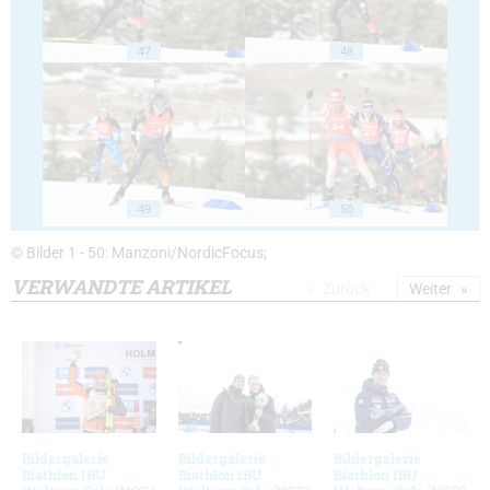
47
48
49
50
© Bilder 1 - 50: Manzoni/NordicFocus;
VERWANDTE ARTIKEL
Zurück
Weiter
Bildergalerie
Bildergalerie
Bildergalerie
Biathlon IBU
Biathlon IBU
Biathlon IBU