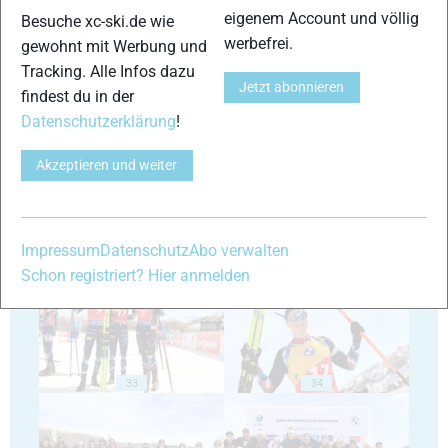
eigenem Account und völlig
Besuche xc-ski.de wie
werbefrei.
gewohnt mit Werbung und
Tracking. Alle Infos dazu
Jetzt abonnieren
findest du in der
29
30
Datenschutzerklärung
!
Akzeptieren und weiter
31
32
Impressum
Datenschutz
Abo verwalten
Schon registriert? Hier anmelden
33
34