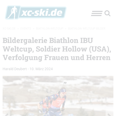
XC-SKI.DE
»
EVENTS
»
BIATHLON-WELTCUP
»
BIATHLON WELTCUP BILDER
Bildergalerie Biathlon IBU
Weltcup, Soldier Hollow (USA),
Verfolgung Frauen und Herren
Harald Deubert
-
10. März 2024