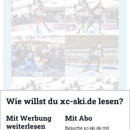
23
24
25
26
Wie willst du xc-ski.de lesen?
Mit Werbung
Mit Abo
27
28
weiterlesen
Besuche xc-ski.de mit