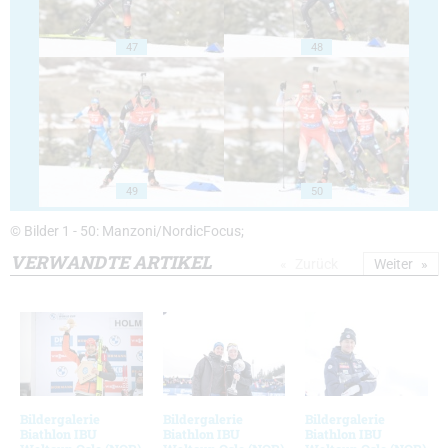
47
48
49
50
© Bilder 1 - 50: Manzoni/NordicFocus;
VERWANDTE ARTIKEL
Zurück
Weiter
Bildergalerie
Bildergalerie
Bildergalerie
Biathlon IBU
Biathlon IBU
Biathlon IBU