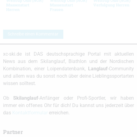
Weltcup Oslo (NOR)
Weltcup Oslo (NOR)
Weltcup Oslo (NOR)
Massenstart
Massenstart
Verfolgung Herren
Herren
Frauen
Schreibe einen Kommentar
xc-ski.de ist DAS deutschsprachige Portal mit aktuellen
News aus dem Skilanglauf, Biathlon und der Nordischen
Kombination, einer Loipendatenbank,
Langlauf
-Community
und allem was du sonst noch über deine Lieblingssportarten
wissen solltest.
Ob
Skilanglauf
-Anfänger oder Profi-Sportler, wir haben
immer ein offenes Ohr für dich! Du kannst uns jederzeit über
das
Kontaktformular
erreichen.
Partner