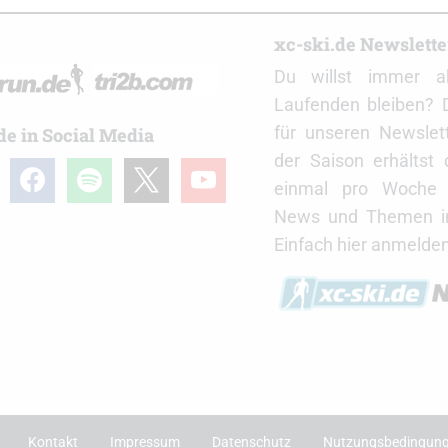
r
xc-ski.de Newslett
Du willst immer a
Laufenden bleiben? 
für unseren Newslet
de in Social Media
der Saison erhältst
gram
facebook
spotify
x
youtube
einmal pro Woche d
News und Themen in
Einfach hier anmelden
Kontakt
Impressum
Datenschutz
Nutzungsbedingun