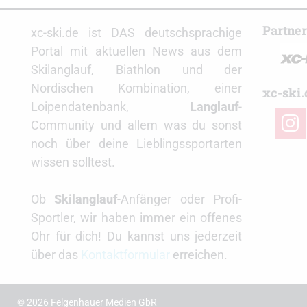
Partne
xc-ski.de ist DAS deutschsprachige
Portal mit aktuellen News aus dem
Skilanglauf, Biathlon und der
Nordischen Kombination, einer
xc-ski.
Loipendatenbank,
Langlauf
-
insta
Community und allem was du sonst
noch über deine Lieblingssportarten
wissen solltest.
Ob
Skilanglauf
-Anfänger oder Profi-
Sportler, wir haben immer ein offenes
Ohr für dich! Du kannst uns jederzeit
über das
Kontaktformular
erreichen.
© 2026 Felgenhauer Medien GbR