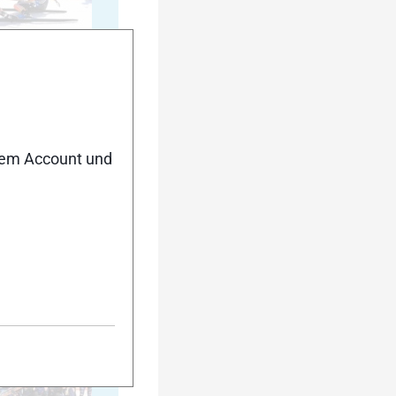
20
nem Account und
25
30