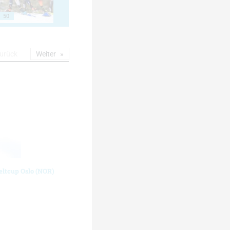
50
urück
Weiter
eltcup Oslo (NOR)