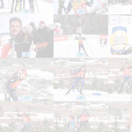
33
34
38
39
43
44