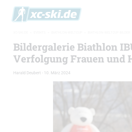
XC-SKI.DE
»
EVENTS
»
BIATHLON-WELTCUP
»
BIATHLON WELTCUP BILDER
Bildergalerie Biathlon I
Verfolgung Frauen und 
Harald Deubert
-
10. März 2024