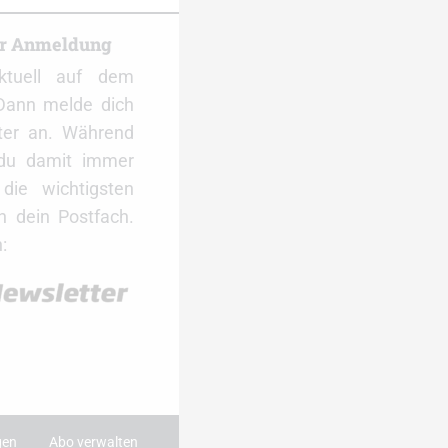
er Anmeldung
ktuell auf dem
Dann melde dich
ter an. Während
 du damit immer
ie wichtigsten
 dein Postfach.
:
gen
Abo verwalten