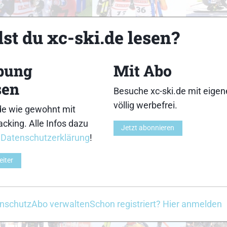
18
19
st du xc-ski.de lesen?
bung
Mit Abo
sen
Besuche xc-ski.de mit eige
23
24
völlig werbefrei.
de wie gewohnt mit
cking. Alle Infos dazu
Jetzt abonnieren
r
Datenschutzerklärung
!
eiter
28
29
nschutz
Abo verwalten
Schon registriert? Hier anmelden