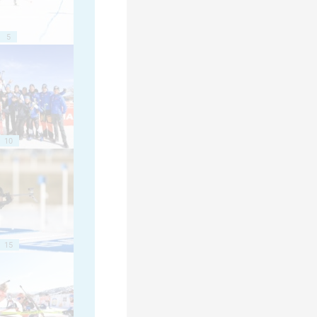
5
10
15