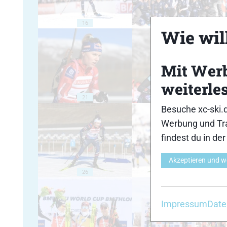
16
17
Wie will
Mit Wer
weiterle
21
22
Besuche xc-ski.
Werbung und Tra
findest du in de
Akzeptieren und w
26
27
Impressum
Date