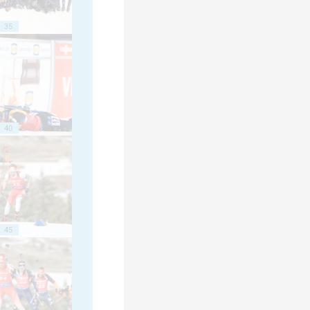
35
40
45