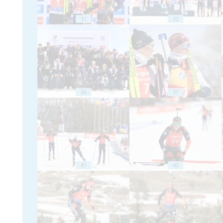
31
32
36
37
41
42