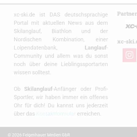
Partne
xc-ski.de ist DAS deutschsprachige
Portal mit aktuellen News aus dem
Skilanglauf, Biathlon und der
Nordischen Kombination, einer
xc-ski.
Loipendatenbank,
Langlauf
-
insta
Community und allem was du sonst
noch über deine Lieblingssportarten
wissen solltest.
Ob
Skilanglauf
-Anfänger oder Profi-
Sportler, wir haben immer ein offenes
Ohr für dich! Du kannst uns jederzeit
über das
Kontaktformular
erreichen.
© 2026 Felgenhauer Medien GbR