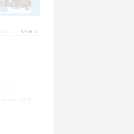
50
urück
Weiter
eltcup Oslo (NOR)