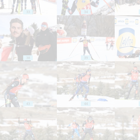
33
34
38
39
43
44