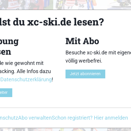
18
19
st du xc-ski.de lesen?
bung
Mit Abo
sen
Besuche xc-ski.de mit eige
23
24
völlig werbefrei.
de wie gewohnt mit
cking. Alle Infos dazu
Jetzt abonnieren
r
Datenschutzerklärung
!
eiter
28
29
nschutz
Abo verwalten
Schon registriert? Hier anmelden