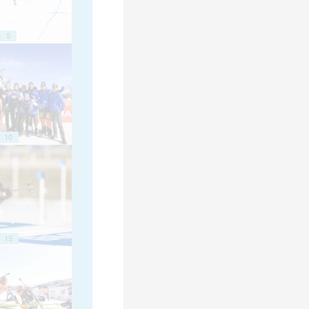
5
10
15