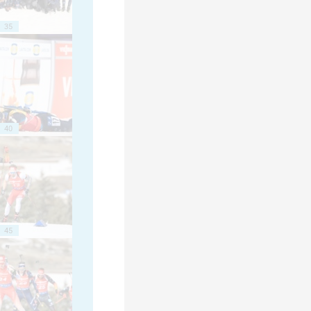
35
40
45