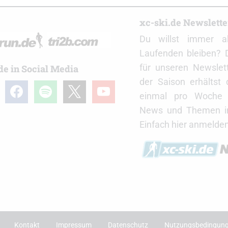
r
xc-ski.de Newslett
Du willst immer a
Laufenden bleiben? 
für unseren Newslet
de in Social Media
der Saison erhältst
gram
facebook
spotify
x
youtube
einmal pro Woche d
News und Themen in
Einfach hier anmelden
Kontakt
Impressum
Datenschutz
Nutzungsbedingun