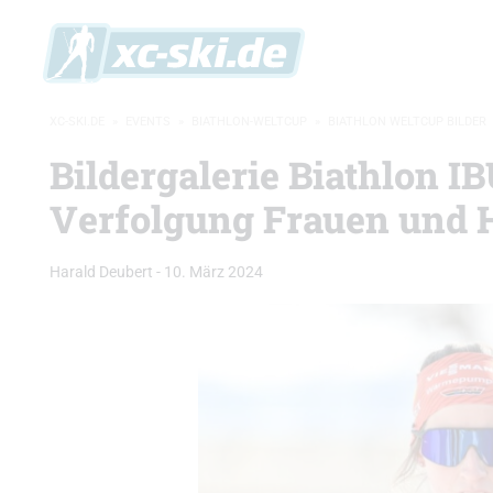
XC-SKI.DE
»
EVENTS
»
BIATHLON-WELTCUP
»
BIATHLON WELTCUP BILDER
Bildergalerie Biathlon I
Verfolgung Frauen und 
Harald Deubert
-
10. März 2024