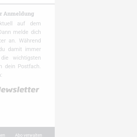
er Anmeldung
ktuell auf dem
Dann melde dich
ter an. Während
 du damit immer
ie wichtigsten
 dein Postfach.
:
gen
Abo verwalten