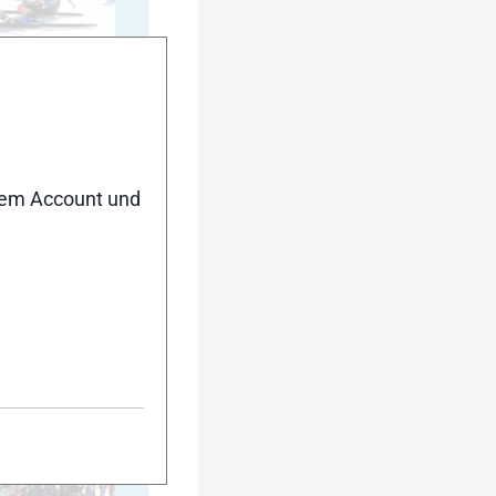
20
nem Account und
25
30