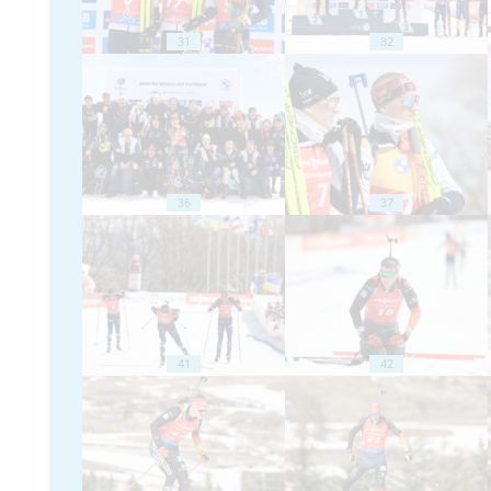
31
32
36
37
41
42