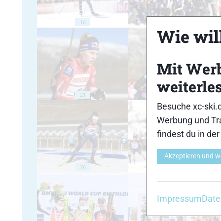
16
17
Wie will
Mit Wer
weiterle
21
22
Besuche xc-ski.
Werbung und Tra
findest du in de
Akzeptieren und w
26
27
Impressum
Date