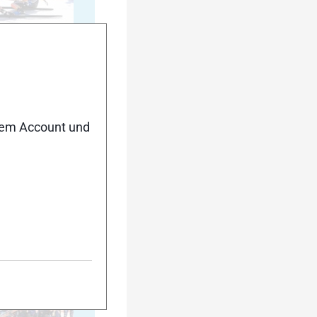
20
nem Account und
25
30