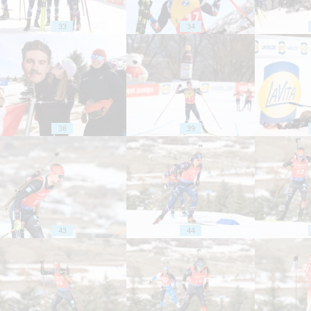
33
34
38
39
43
44