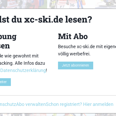
18
19
st du xc-ski.de lesen?
bung
Mit Abo
sen
Besuche xc-ski.de mit eige
23
24
völlig werbefrei.
de wie gewohnt mit
cking. Alle Infos dazu
Jetzt abonnieren
r
Datenschutzerklärung
!
eiter
28
29
nschutz
Abo verwalten
Schon registriert? Hier anmelden