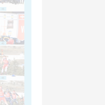
35
40
45