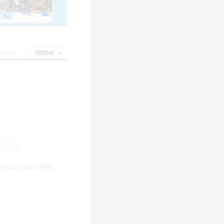
50
urück
Weiter
eltcup Oslo (NOR)