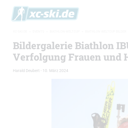
XC-SKI.DE
»
EVENTS
»
BIATHLON-WELTCUP
»
BIATHLON WELTCUP BILDER
Bildergalerie Biathlon I
Verfolgung Frauen und 
Harald Deubert
-
10. März 2024