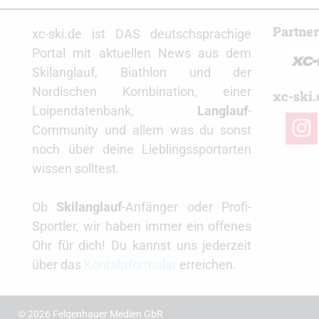
Partne
xc-ski.de ist DAS deutschsprachige
Portal mit aktuellen News aus dem
Skilanglauf, Biathlon und der
Nordischen Kombination, einer
xc-ski.
Loipendatenbank,
Langlauf
-
insta
Community und allem was du sonst
noch über deine Lieblingssportarten
wissen solltest.
Ob
Skilanglauf
-Anfänger oder Profi-
Sportler, wir haben immer ein offenes
Ohr für dich! Du kannst uns jederzeit
über das
Kontaktformular
erreichen.
© 2026 Felgenhauer Medien GbR