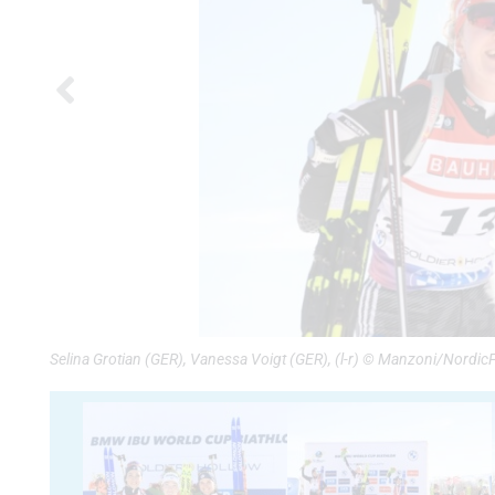
Selina Grotian (GER), Vanessa Voigt (GER), (l-r) © Manzoni/Nordic