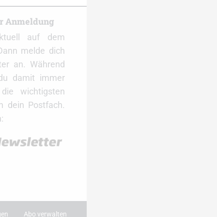
er Anmeldung
ktuell auf dem
Dann melde dich
ter an. Während
 du damit immer
ie wichtigsten
 dein Postfach.
:
gen
Abo verwalten