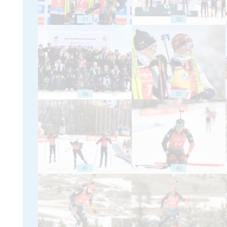
31
32
36
37
41
42