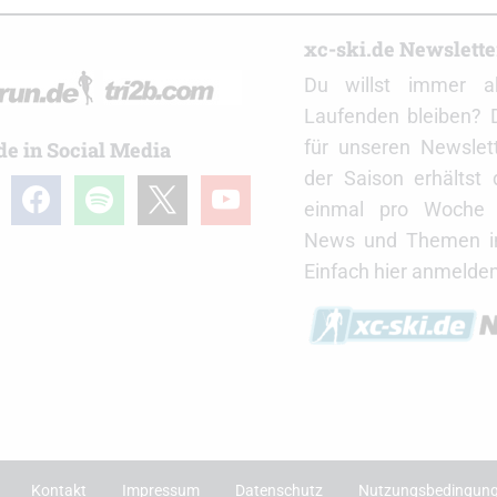
r
xc-ski.de Newslett
Du willst immer a
Laufenden bleiben? 
für unseren Newslet
de in Social Media
der Saison erhältst
gram
facebook
spotify
x
youtube
einmal pro Woche d
News und Themen in
Einfach hier anmelden
Kontakt
Impressum
Datenschutz
Nutzungsbedingun