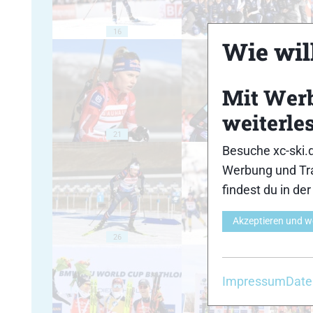
16
17
Wie will
Mit Wer
weiterle
21
22
Besuche xc-ski.
Werbung und Tra
findest du in de
Akzeptieren und w
26
27
Impressum
Date