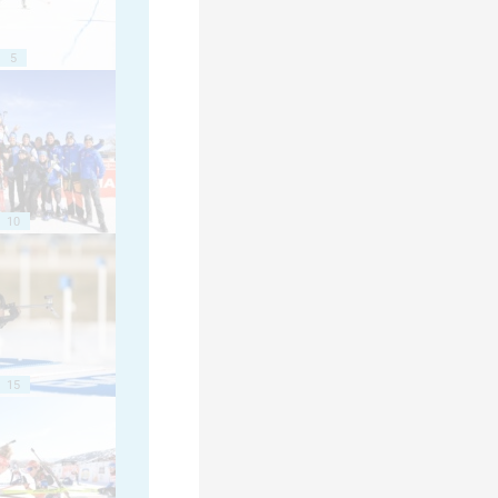
5
10
15