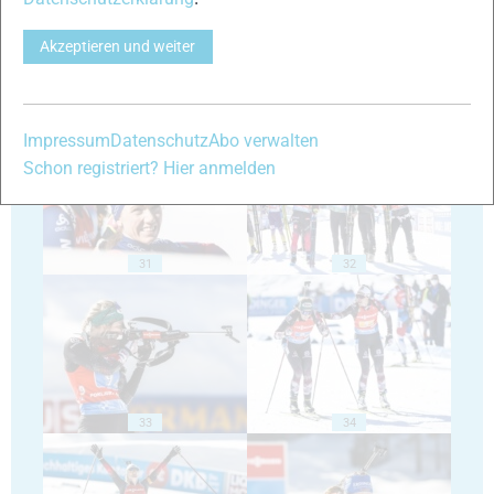
Akzeptieren und weiter
29
30
Impressum
Datenschutz
Abo verwalten
Schon registriert? Hier anmelden
31
32
33
34