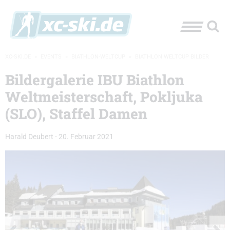
XC-SKI.DE
»
EVENTS
»
BIATHLON-WELTCUP
»
BIATHLON WELTCUP BILDER
Bildergalerie IBU Biathlon
Weltmeisterschaft, Pokljuka
(SLO), Staffel Damen
Harald Deubert
-
20. Februar 2021