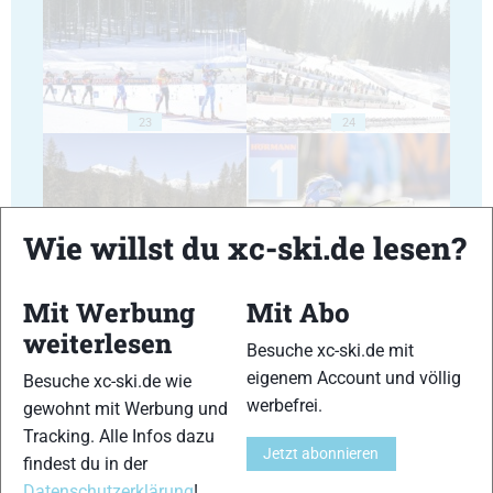
23
24
Wie willst du xc-ski.de lesen?
25
26
Mit Werbung
Mit Abo
weiterlesen
Besuche xc-ski.de mit
eigenem Account und völlig
Besuche xc-ski.de wie
werbefrei.
gewohnt mit Werbung und
Tracking. Alle Infos dazu
27
28
Jetzt abonnieren
findest du in der
Datenschutzerklärung
!