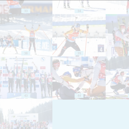
33
34
38
39
43
44