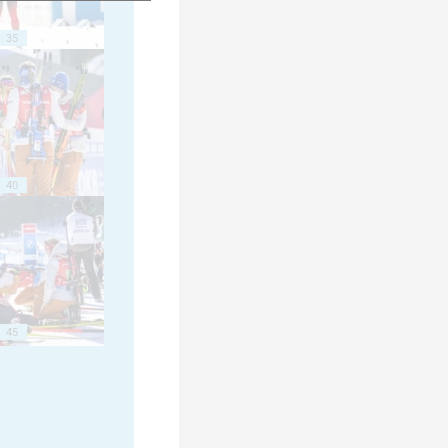
35
40
45