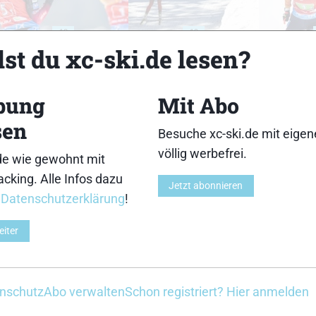
18
19
st du xc-ski.de lesen?
bung
Mit Abo
sen
Besuche xc-ski.de mit eige
23
24
völlig werbefrei.
de wie gewohnt mit
cking. Alle Infos dazu
Jetzt abonnieren
r
Datenschutzerklärung
!
eiter
28
29
nschutz
Abo verwalten
Schon registriert? Hier anmelden