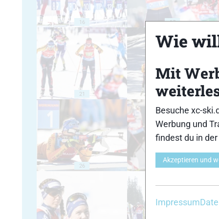
16
17
Wie will
Mit Wer
weiterle
21
22
Besuche xc-ski.
Werbung und Tra
findest du in de
Akzeptieren und w
26
27
Impressum
Date