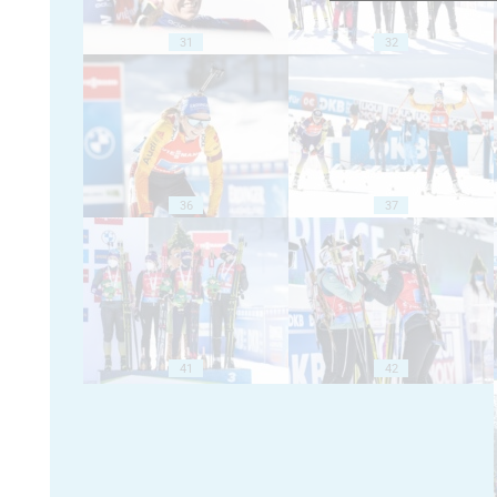
31
32
36
37
41
42