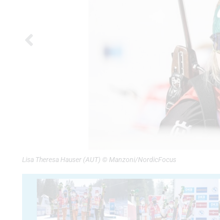
Lisa Theresa Hauser (AUT) © Manzoni/NordicFocus