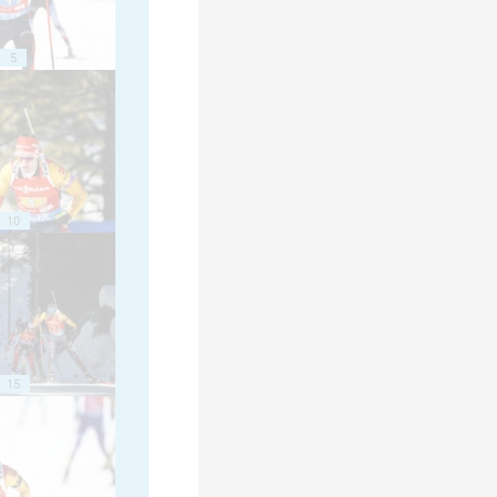
5
10
15