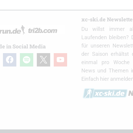
r
xc-ski.de Newslett
Du willst immer a
Laufenden bleiben? 
für unseren Newslet
de in Social Media
der Saison erhältst
gram
facebook
spotify
x
youtube
einmal pro Woche d
News und Themen in
Einfach hier anmelden