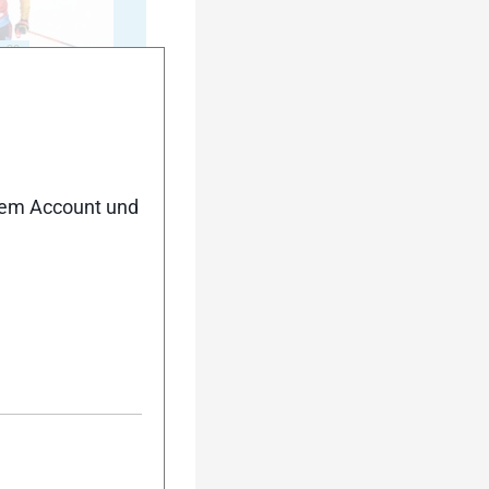
20
nem Account und
25
30