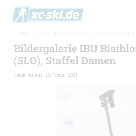
XC-SKI.DE
»
EVENTS
»
BIATHLON-WELTCUP
»
BIATHLON WELTCUP BILDER
Bildergalerie IBU Biathl
(SLO), Staffel Damen
Harald Deubert
-
20. Februar 2021