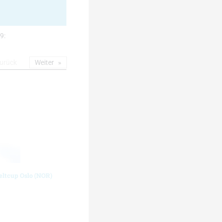
9:
urück
Weiter
eltcup Oslo (NOR)