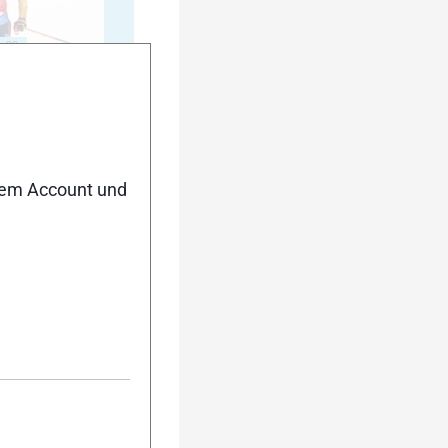
20
nem Account und
25
30