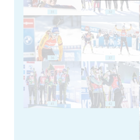
31
32
36
37
41
42