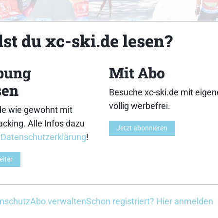
18
19
st du xc-ski.de lesen?
bung
Mit Abo
sen
Besuche xc-ski.de mit eige
23
24
völlig werbefrei.
de wie gewohnt mit
cking. Alle Infos dazu
Jetzt abonnieren
r
Datenschutzerklärung
!
eiter
28
29
nschutz
Abo verwalten
Schon registriert? Hier anmelden