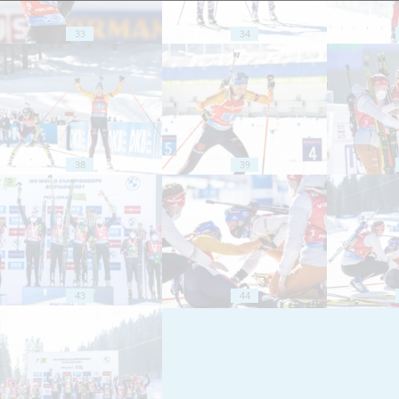
33
34
38
39
43
44