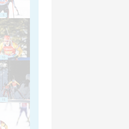
5
10
15