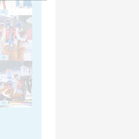
35
40
45