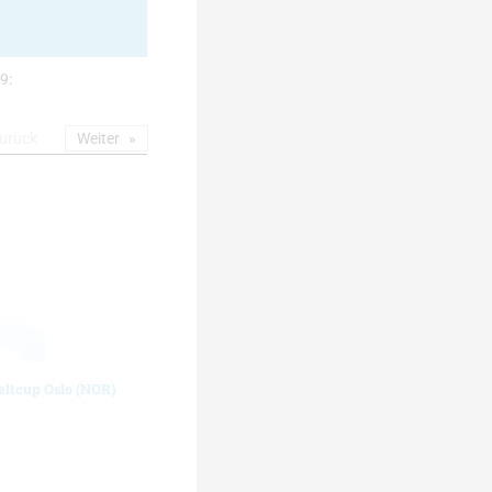
9:
urück
Weiter
eltcup Oslo (NOR)