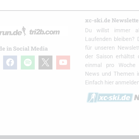
r
xc-ski.de Newslett
Du willst immer a
Laufenden bleiben? 
für unseren Newslet
de in Social Media
der Saison erhältst
gram
facebook
spotify
x
youtube
einmal pro Woche d
News und Themen in
Einfach hier anmelden