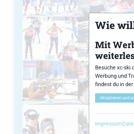
16
17
Wie will
Mit Wer
weiterle
21
22
Besuche xc-ski.
Werbung und Tra
findest du in de
Akzeptieren und w
26
27
Impressum
Date