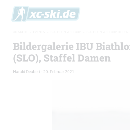
XC-SKI.DE
»
EVENTS
»
BIATHLON-WELTCUP
»
BIATHLON WELTCUP BILDER
Bildergalerie IBU Biathl
(SLO), Staffel Damen
Harald Deubert
-
20. Februar 2021