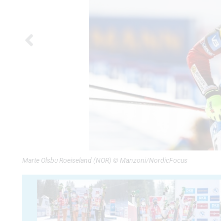
Marte Olsbu Roeiseland (NOR) © Manzoni/NordicFocus