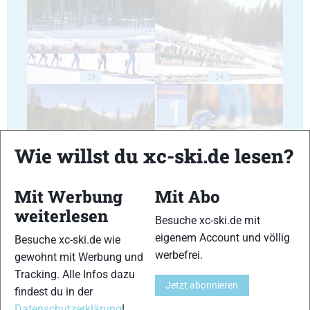
23
24
Wie willst du xc-ski.de lesen?
25
26
Mit Werbung
Mit Abo
weiterlesen
Besuche xc-ski.de mit
eigenem Account und völlig
Besuche xc-ski.de wie
werbefrei.
gewohnt mit Werbung und
Tracking. Alle Infos dazu
27
28
Jetzt abonnieren
findest du in der
Datenschutzerklärung
!