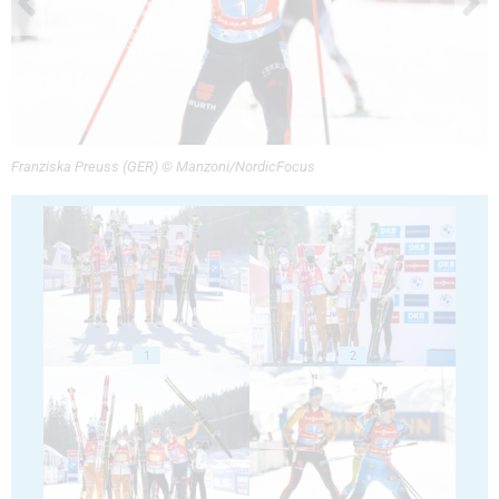
Franziska Preuss (GER) © Manzoni/NordicFocus
1
2