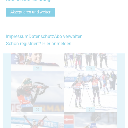
Akzeptieren und weiter
29
30
Impressum
Datenschutz
Abo verwalten
Schon registriert? Hier anmelden
31
32
33
34