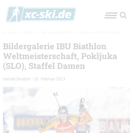
XC-SKI.DE
»
EVENTS
»
BIATHLON-WELTCUP
»
BIATHLON WELTCUP BILDER
Bildergalerie IBU Biathlon
Weltmeisterschaft, Pokljuka
(SLO), Staffel Damen
Harald Deubert
-
20. Februar 2021