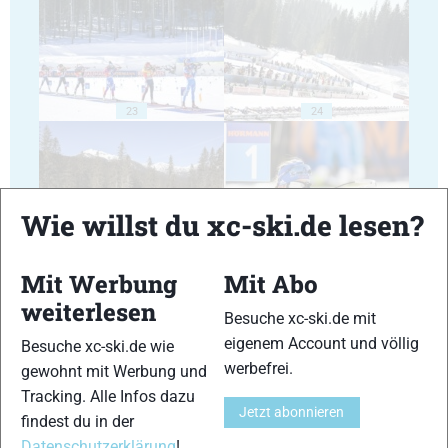
23
24
Wie willst du xc-ski.de lesen?
25
26
Mit Werbung
Mit Abo
weiterlesen
Besuche xc-ski.de mit
eigenem Account und völlig
Besuche xc-ski.de wie
werbefrei.
gewohnt mit Werbung und
Tracking. Alle Infos dazu
27
28
Jetzt abonnieren
findest du in der
Datenschutzerklärung
!