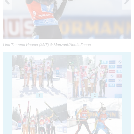
Lisa Theresa Hauser (AUT) © Manzoni/NordicFocus
1
2