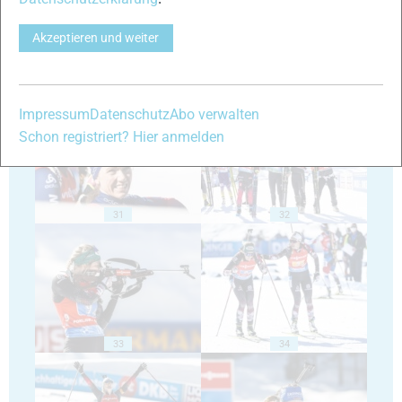
Akzeptieren und weiter
29
30
Impressum
Datenschutz
Abo verwalten
Schon registriert? Hier anmelden
31
32
33
34