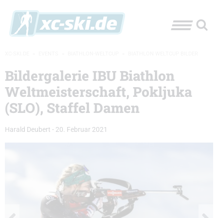
XC-SKI.DE
»
EVENTS
»
BIATHLON-WELTCUP
»
BIATHLON WELTCUP BILDER
Bildergalerie IBU Biathlon
Weltmeisterschaft, Pokljuka
(SLO), Staffel Damen
Harald Deubert
-
20. Februar 2021