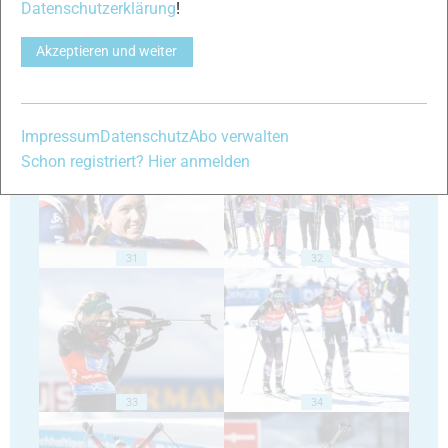
Datenschutzerklärung
!
Akzeptieren und weiter
29
30
Impressum
Datenschutz
Abo verwalten
Schon registriert? Hier anmelden
31
32
33
34