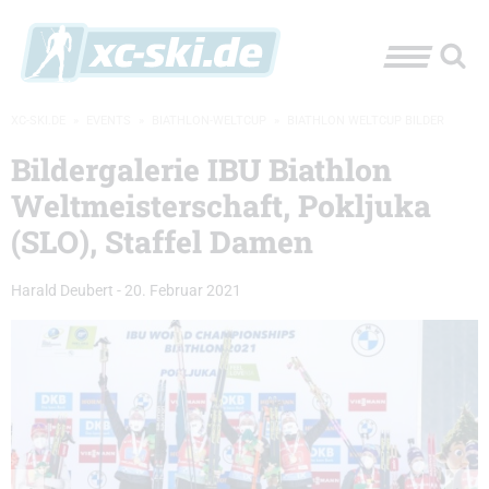
XC-SKI.DE
»
EVENTS
»
BIATHLON-WELTCUP
»
BIATHLON WELTCUP BILDER
Bildergalerie IBU Biathlon
Weltmeisterschaft, Pokljuka
(SLO), Staffel Damen
Harald Deubert
-
20. Februar 2021