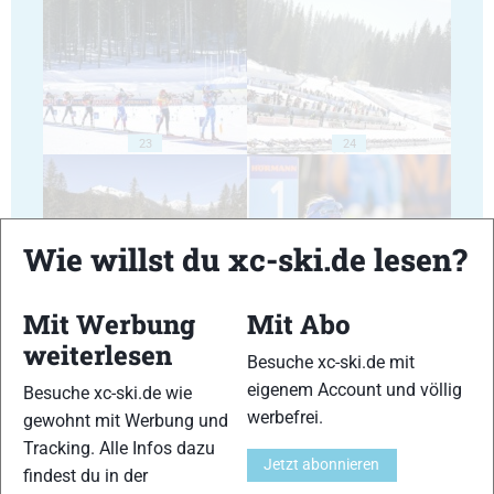
23
24
Wie willst du xc-ski.de lesen?
25
26
Mit Werbung
Mit Abo
weiterlesen
Besuche xc-ski.de mit
eigenem Account und völlig
Besuche xc-ski.de wie
werbefrei.
gewohnt mit Werbung und
Tracking. Alle Infos dazu
27
28
Jetzt abonnieren
findest du in der