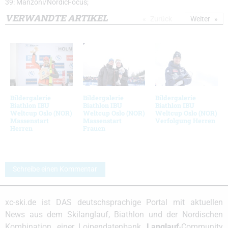
39: Manzoni/NordicFocus;
VERWANDTE ARTIKEL
Zurück
Weiter
Bildergalerie
Bildergalerie
Bildergalerie
Biathlon IBU
Biathlon IBU
Biathlon IBU
Weltcup Oslo (NOR)
Weltcup Oslo (NOR)
Weltcup Oslo (NOR)
Massenstart
Massenstart
Verfolgung Herren
Herren
Frauen
Schreibe einen Kommentar
xc-ski.de ist DAS deutschsprachige Portal mit aktuellen
News aus dem Skilanglauf, Biathlon und der Nordischen
Kombination, einer Loipendatenbank,
Langlauf
-Community