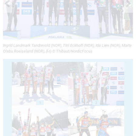
Ingrid Landmark Tandrevold (NOR), Tiril Eckhoff (NOR), Ida Lien (NOR), Marte
Olsbu Roeiseland (NOR), (l-r) © Thibaut/NordicFocus
1
2