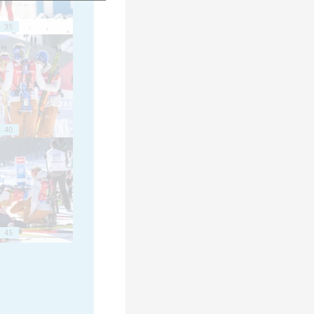
35
40
45