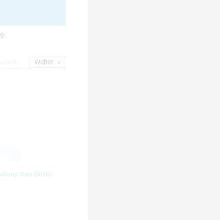
9:
urück
Weiter
eltcup Oslo (NOR)