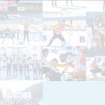
33
34
38
39
43
44