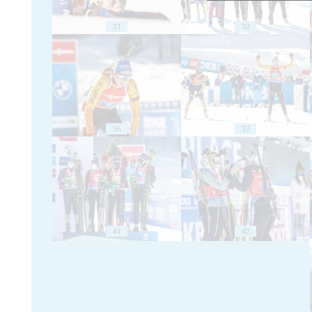
31
32
36
37
41
42