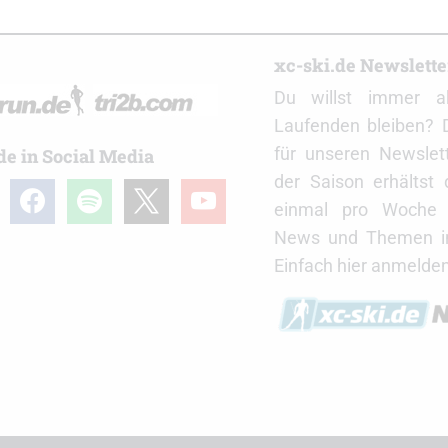
r
xc-ski.de Newslett
Du willst immer a
Laufenden bleiben? 
für unseren Newslet
de in Social Media
der Saison erhältst
gram
facebook
spotify
x
youtube
einmal pro Woche d
News und Themen in
Einfach hier anmelden