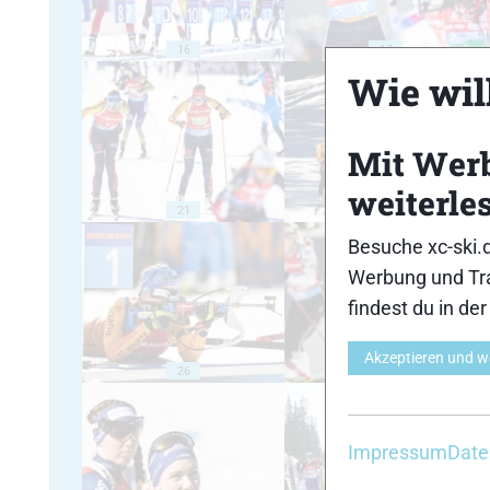
16
17
Wie will
Mit Wer
weiterle
21
22
Besuche xc-ski.
Werbung und Tra
findest du in de
Akzeptieren und w
26
27
Impressum
Date