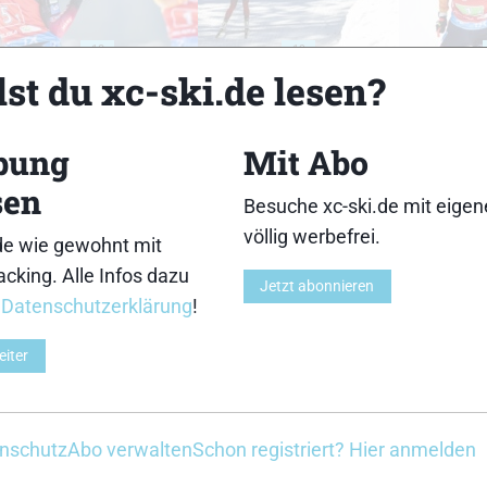
18
19
st du xc-ski.de lesen?
bung
Mit Abo
sen
Besuche xc-ski.de mit eige
23
24
völlig werbefrei.
de wie gewohnt mit
cking. Alle Infos dazu
Jetzt abonnieren
r
Datenschutzerklärung
!
eiter
28
29
nschutz
Abo verwalten
Schon registriert? Hier anmelden