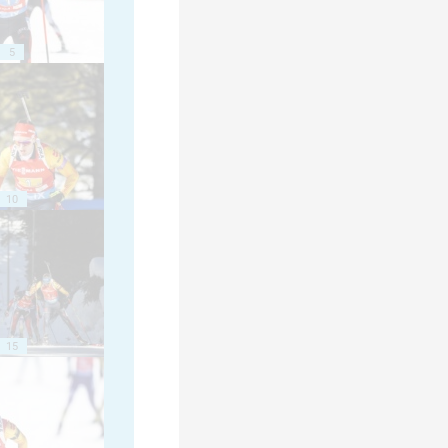
5
10
15