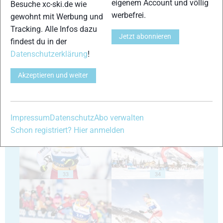
eigenem Account und völlig
Besuche xc-ski.de wie
werbefrei.
gewohnt mit Werbung und
Tracking. Alle Infos dazu
29
30
Jetzt abonnieren
findest du in der
Datenschutzerklärung
!
Akzeptieren und weiter
31
32
Impressum
Datenschutz
Abo verwalten
Schon registriert? Hier anmelden
33
34