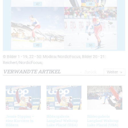
47
48
49
50
© Bilder 1 - 19, 22 - 50: Modica/NordicFocus; Bilder 20 - 21:
Reichert/NordicFocus;
VERWANDTE ARTIKEL
Zurück
Weiter
Jessie Diggins –
Bildergalerie
Bildergalerie
eine Karriere in
Langlauf Weltcup
Langlauf Weltcup
Bildern
Lake Placid (USA)
Lake Placid (USA)