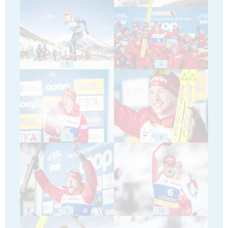
5
6
7
8
9
10