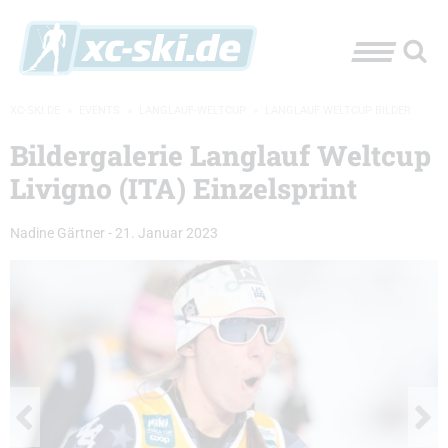
XC-SKI.DE
»
EVENTS
»
LANGLAUF-WELTCUP
»
LANGLAUF WELTCUP BILDER
Bildergalerie Langlauf Weltcup
Livigno (ITA) Einzelsprint
Nadine Gärtner
-
21. Januar 2023