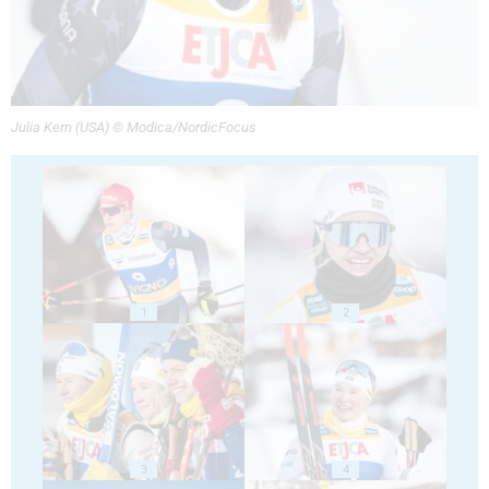
Julia Kern (USA) © Modica/NordicFocus
1
2
3
4