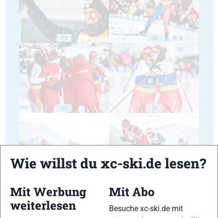
23
24
25
26
Wie willst du xc-ski.de lesen?
27
28
Mit Werbung
Mit Abo
weiterlesen
Besuche xc-ski.de mit