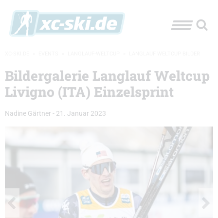
XC-SKI.DE
»
EVENTS
»
LANGLAUF-WELTCUP
»
LANGLAUF WELTCUP BILDER
Bildergalerie Langlauf Weltcup
Livigno (ITA) Einzelsprint
Nadine Gärtner
-
21. Januar 2023