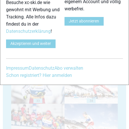
eigenem Account und völlig
Besuche xc-ski.de wie
werbefrei.
gewohnt mit Werbung und
Tracking. Alle Infos dazu
29
30
Jetzt abonnieren
findest du in der
Datenschutzerklärung
!
Akzeptieren und weiter
31
32
Impressum
Datenschutz
Abo verwalten
Schon registriert? Hier anmelden
33
34