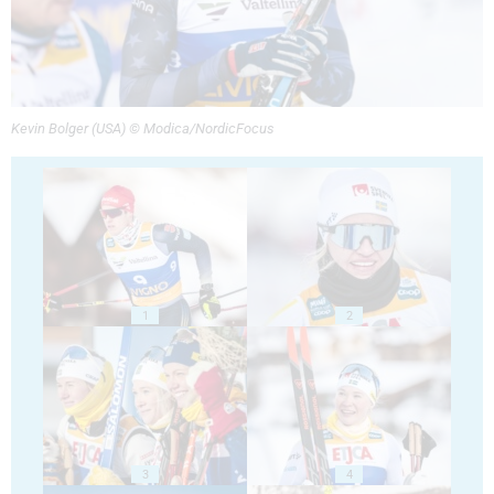
Kevin Bolger (USA) © Modica/NordicFocus
1
2
3
4