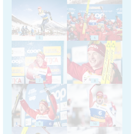
5
6
7
8
9
10