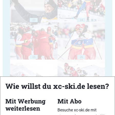
23
24
25
26
Wie willst du xc-ski.de lesen?
27
28
Mit Werbung
Mit Abo
weiterlesen
Besuche xc-ski.de mit