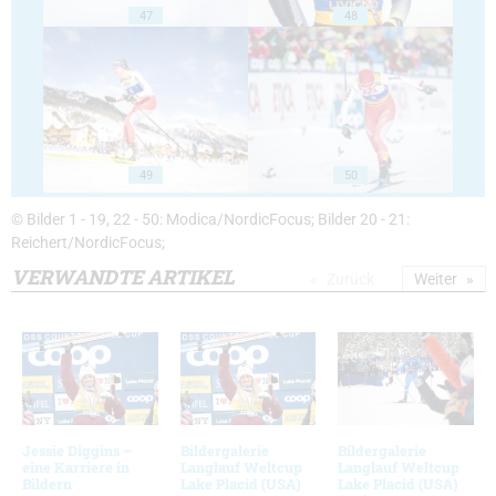
47
48
49
50
© Bilder 1 - 19, 22 - 50: Modica/NordicFocus; Bilder 20 - 21:
Reichert/NordicFocus;
VERWANDTE ARTIKEL
Zurück
Weiter
Jessie Diggins –
Bildergalerie
Bildergalerie
eine Karriere in
Langlauf Weltcup
Langlauf Weltcup
Bildern
Lake Placid (USA)
Lake Placid (USA)