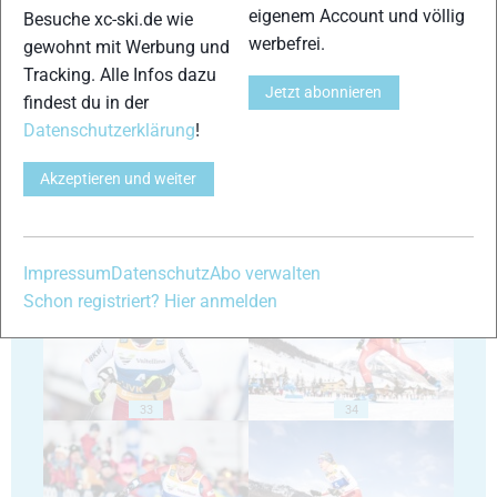
eigenem Account und völlig
Besuche xc-ski.de wie
werbefrei.
gewohnt mit Werbung und
Tracking. Alle Infos dazu
29
30
Jetzt abonnieren
findest du in der
Datenschutzerklärung
!
Akzeptieren und weiter
31
32
Impressum
Datenschutz
Abo verwalten
Schon registriert? Hier anmelden
33
34