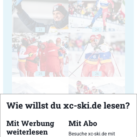
23
24
25
26
Wie willst du xc-ski.de lesen?
27
28
Mit Werbung
Mit Abo
weiterlesen
Besuche xc-ski.de mit