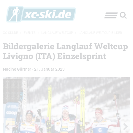
XC-SKI.DE
»
EVENTS
»
LANGLAUF-WELTCUP
»
LANGLAUF WELTCUP BILDER
Bildergalerie Langlauf Weltcup
Livigno (ITA) Einzelsprint
Nadine Gärtner
-
21. Januar 2023