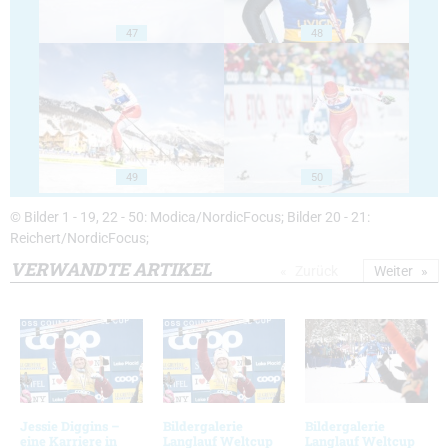
47
48
49
50
© Bilder 1 - 19, 22 - 50: Modica/NordicFocus; Bilder 20 - 21:
Reichert/NordicFocus;
VERWANDTE ARTIKEL
Zurück
Weiter
Jessie Diggins –
Bildergalerie
Bildergalerie
eine Karriere in
Langlauf Weltcup
Langlauf Weltcup